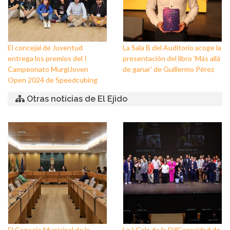
El concejal de Juventud
La Sala B del Auditorio acoge la
entrega los premios del I
presentación del libro ‘Más allá
Campeonato MurgiJoven
de ganar’ de Guillermo Pérez
Open 2024 de Speedcubing
Otras noticias de El Ejido
El Consejo Municipal de la
La I Gala de la DifCapacidad de