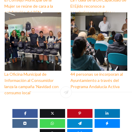
Mujer se reúne de cara a la
El Ejido reconoce a
celebración del 25N
asociaciones, usuarios y
personas que trabajan a favor
de este colectivo
La Oficina Municipal de
44 personas se incorporan al
Información al Consumidor
Ayuntamiento a través del
lanza la campaña ‘Navidad con
Programa Andalucía Activa
consumo local’