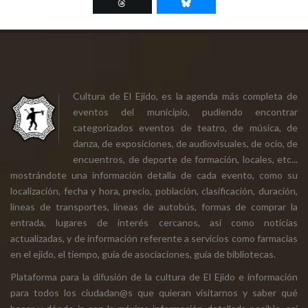
Cultura de El Ejido, es la agenda más completa de
eventos del municipio, pudiendo encontrar
categorizados eventos de teatro, de música, de
danza, de exposiciones, de audiovisuales, de ocio, de
encuentros, de deporte de formación, locales, etc...
mostrándote una información detalla de cada evento, como su
localización, fecha y hora, precio, población, clasificación, duración,
líneas de transportes, líneas de autobús, formas de comprar la
entrada, lugares de interés cercanos, así como noticias
actualizadas, y de información referente a servicios como farmacias
en el ejido, el tiempo, guía de asociaciones, guía de bibliotecas.
Plataforma para la difusión de la cultura de El Ejido e información
para todos los ciudadan@s que quieran visitarnos y saber qué