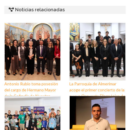
Noticias relacionadas
Antonio Rubio toma posesión
La Parroquia de Almerimar
del cargo de Hermano Mayor
acoge el primer concierto de la
de la Cofradía de Nuestro
nueva Orquesta Filarmónica de
Padre Jesús Nazareno y
El Ejido
Nuestra Señora de los Dolores
de Balerma