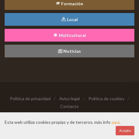
Formación
Local
Multicultural
Noticias
Política de privacidad
/
Aviso legal
/
Política de cookies
/
Contacto
Copyright © 2026 Todos los derechos reservados
Esta web utiliza cookies propias y de terceros, más info
aquí
.
Hecho con cariño desde
Acepto