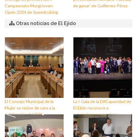
Campeonato MurgiJoven
de ganar’ de Guillermo Pérez
Open 2024 de Speedcubing
Otras noticias de El Ejido
El Consejo Municipal de la
La I Gala de la DifCapacidad de
Mujer se reúne de cara a la
El Ejido reconoce a
celebración del 25N
asociaciones, usuarios y
personas que trabajan a favor
de este colectivo