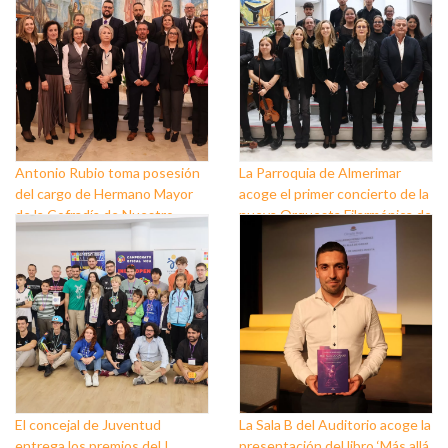
Antonio Rubio toma posesión
La Parroquia de Almerimar
del cargo de Hermano Mayor
acoge el primer concierto de la
de la Cofradía de Nuestro
nueva Orquesta Filarmónica de
Padre Jesús Nazareno y
El Ejido
Nuestra Señora de los Dolores
de Balerma
El concejal de Juventud
La Sala B del Auditorio acoge la
entrega los premios del I
presentación del libro ‘Más allá