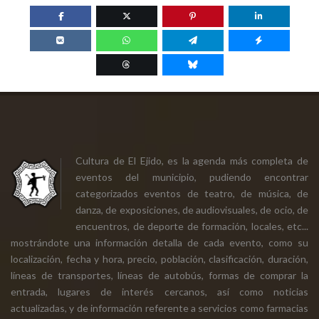
Cultura de El Ejido, es la agenda más completa de
eventos del municipio, pudiendo encontrar
categorizados eventos de teatro, de música, de
danza, de exposiciones, de audiovisuales, de ocio, de
encuentros, de deporte de formación, locales, etc...
mostrándote una información detalla de cada evento, como su
localización, fecha y hora, precio, población, clasificación, duración,
líneas de transportes, líneas de autobús, formas de comprar la
entrada, lugares de interés cercanos, así como noticias
actualizadas, y de información referente a servicios como farmacias