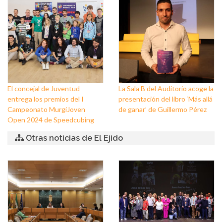
Nuestra Señora de los Dolores
de Balerma
El concejal de Juventud
La Sala B del Auditorio acoge la
entrega los premios del I
presentación del libro ‘Más allá
Campeonato MurgiJoven
de ganar’ de Guillermo Pérez
Open 2024 de Speedcubing
Otras noticias de El Ejido