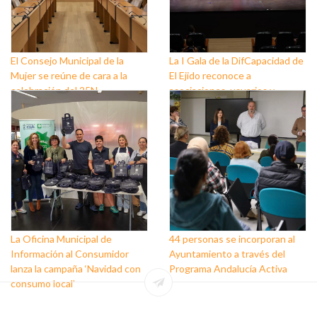
El Consejo Municipal de la
La I Gala de la DifCapacidad de
Mujer se reúne de cara a la
El Ejido reconoce a
celebración del 25N
asociaciones, usuarios y
personas que trabajan a favor
de este colectivo
La Oficina Municipal de
44 personas se incorporan al
Información al Consumidor
Ayuntamiento a través del
lanza la campaña ‘Navidad con
Programa Andalucía Activa
consumo local’