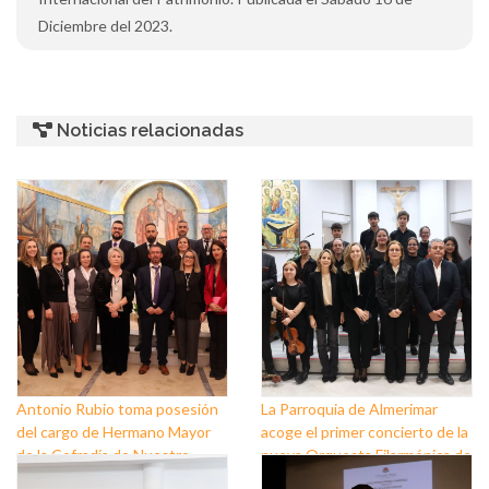
Diciembre del 2023.
Noticias relacionadas
Antonio Rubio toma posesión
La Parroquia de Almerimar
del cargo de Hermano Mayor
acoge el primer concierto de la
de la Cofradía de Nuestro
nueva Orquesta Filarmónica de
Padre Jesús Nazareno y
El Ejido