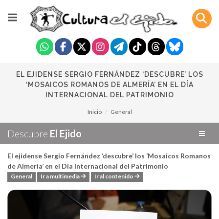
EL EJIDENSE SERGIO FERNÁNDEZ ‘DESCUBRE’ LOS
‘MOSAICOS ROMANOS DE ALMERÍA’ EN EL DÍA
INTERNACIONAL DEL PATRIMONIO
Inicio
General
Descubre
El Ejido
El ejidense Sergio Fernández ‘descubre’ los ‘Mosaicos Romanos
de Almería’ en el Día Internacional del Patrimonio
General
Ir a multimedia
Ir al contenido