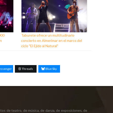
000
Taburete ofrece un multitudinario
en
concierto en Almerimar en el marco del
ciclo "El Ejido al Natural"
ssenger
Threads
Blue Sky
tos de teatro, de música, de danza, de exposiciones, de