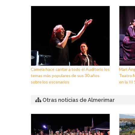
Camela hace cantar a todo el Auditorio los
Mari Áng
temas más populares de sus 30 años
Teatro M
sobre los escenarios
en la II
Otras noticias de Almerimar