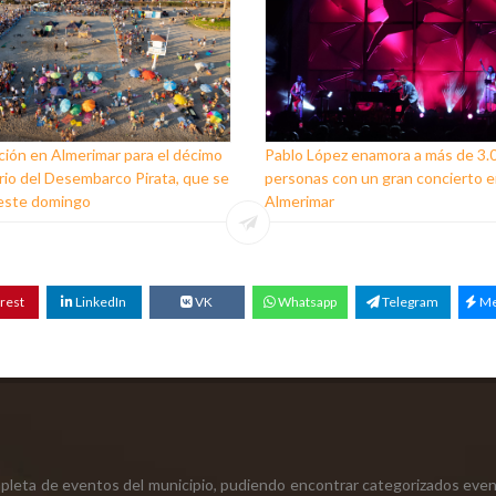
ión en Almerimar para el décimo
Pablo López enamora a más de 3.
rio del Desembarco Pirata, que se
personas con un gran concierto 
 este domingo
Almerimar
rest
LinkedIn
VK
Whatsapp
Telegram
Me
mpleta de eventos del municipio, pudiendo encontrar categorizados even