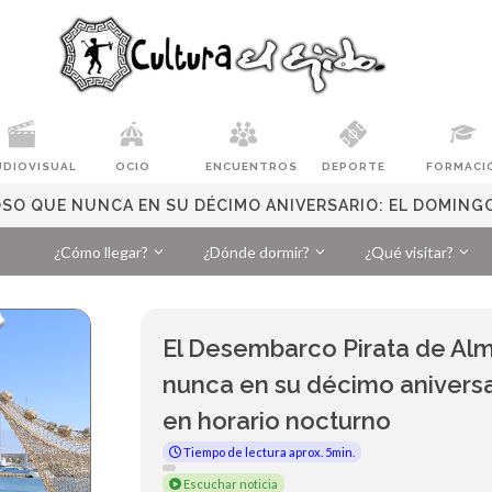
UDIOVISUAL
OCIO
ENCUENTROS
DEPORTE
FORMACI
OSO QUE NUNCA EN SU DÉCIMO ANIVERSARIO: EL DOMIN
¿Cómo llegar?
¿Dónde dormir?
¿Qué visitar?
El Desembarco Pirata de Alm
nunca en su décimo aniversa
en horario nocturno
Tiempo de lectura aprox. 5min.
Escuchar noticia