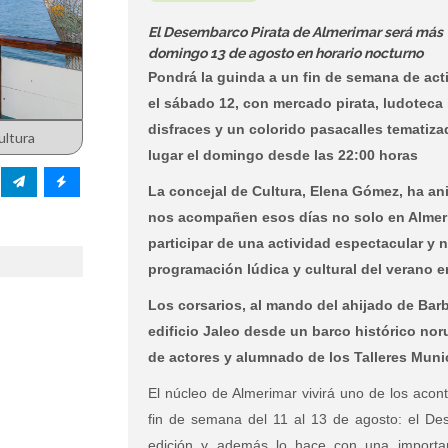
El Desembarco Pirata de Almerimar será más v
domingo 13 de agosto en horario nocturno
Pondrá la guinda a un fin de semana de acti
el sábado 12, con mercado pirata, ludoteca 
disfraces y un colorido pasacalles tematizad
ultura
lugar el domingo desde las 22:00 horas
La concejal de Cultura, Elena Gómez, ha ani
nos acompañen esos días no solo en Almerim
participar de una actividad espectacular y n
programación lúdica y cultural del verano 
Los corsarios, al mando del ahijado de Barba
edificio Jaleo desde un barco histórico nor
de actores y alumnado de los Talleres Muni
El núcleo de Almerimar vivirá uno de los aco
fin de semana del 11 al 13 de agosto: el De
edición y además lo hace con una importan