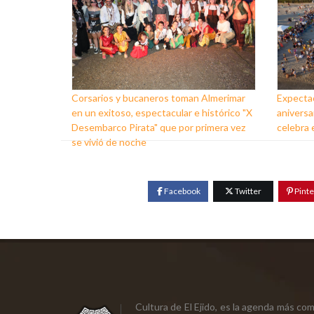
Corsarios y bucaneros toman Almerimar
Expectac
en un exitoso, espectacular e histórico "X
aniversa
Desembarco Pirata" que por primera vez
celebra
se vivió de noche
Facebook
Twitter
Pinte
Cultura de El Ejido, es la agenda más co