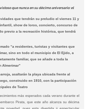
istoso que nunca en su décimo aniversario: el
vidades que tendrán su preludio el viernes 11 y
infantil, show de loros, concierto, concurso de
o previo a la recreación histórica, que tendrá
mado “a residentes, turistas y visitantes que
ar, sino en todo el municipio de El Ejido, a
etamente familiar, que se añade a toda la
en Almerimar”
rroja, asaltarán la playa ubicada frente al
uego, construido en 1910, con la participación
cipales de Teatro
ntecimientos más esperados cada verano durante el
sembarco Pirata, que este año alcanza su décima
te novedad, pues esta divertida ý espectacular