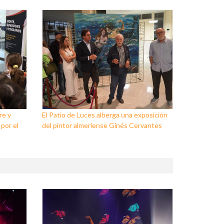
re y
El Patio de Luces alberga una exposición
 por el
del pintor almeriense Ginés Cervantes