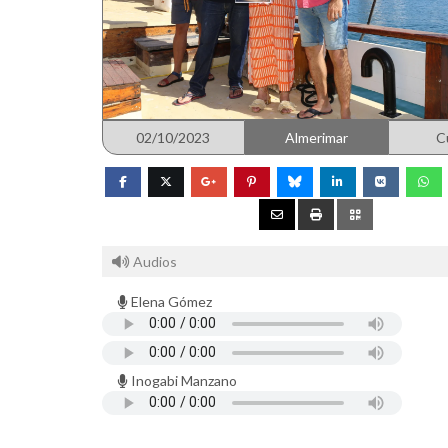
02/10/2023
Almerimar
C
Audios
Elena Gómez
Inogabi Manzano