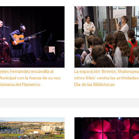
eles Fernández encandila al
La exposición ‘Brönte, Shakespea
unicipal con la fuerza de su voz
otros frikis’ centra las actividades
I Semana del Flamenco
Día de las Bibliotecas