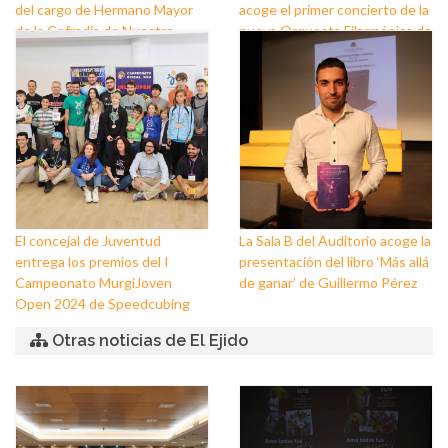
del cargo de Hermano Mayor
acoge el primer concierto de la
de la Cofradía de Nuestro
nueva Orquesta Filarmónica de
Padre Jesús Nazareno y
El Ejido
Nuestra Señora de los Dolores
de Balerma
El concejal de Juventud
La Sala B del Auditorio acoge la
entrega los premios del I
presentación del libro ‘Más allá
Campeonato MurgiJoven
de ganar’ de Guillermo Pérez
Open 2024 de Speedcubing
Otras noticias de El Ejido