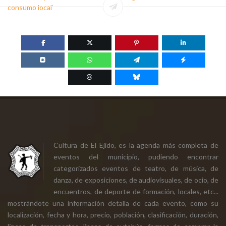
consumo local’
Cultura de El Ejido, es la agenda más completa de
eventos del municipio, pudiendo encontrar
categorizados eventos de teatro, de música, de
danza, de exposiciones, de audiovisuales, de ocio, de
encuentros, de deporte de formación, locales, etc...
mostrándote una información detalla de cada evento, como su
localización, fecha y hora, precio, población, clasificación, duración,