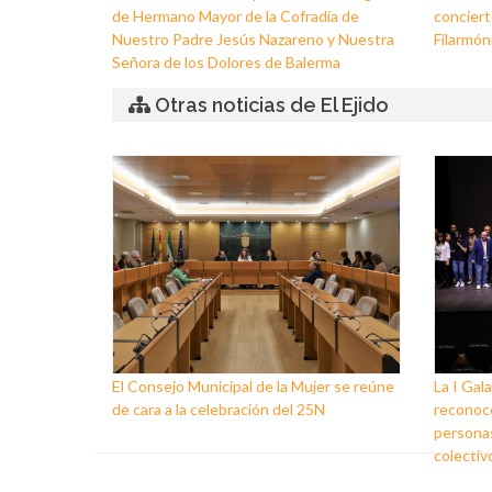
de Hermano Mayor de la Cofradía de
conciert
Nuestro Padre Jesús Nazareno y Nuestra
Filarmóni
Señora de los Dolores de Balerma
Otras noticias de El Ejido
El Consejo Municipal de la Mujer se reúne
La I Gala
de cara a la celebración del 25N
reconoce
personas
colectiv