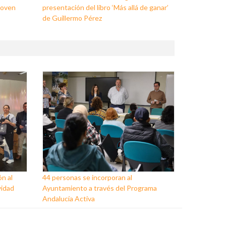
Joven
presentación del libro ‘Más allá de ganar’
de Guillermo Pérez
ón al
44 personas se incorporan al
vidad
Ayuntamiento a través del Programa
Andalucía Activa