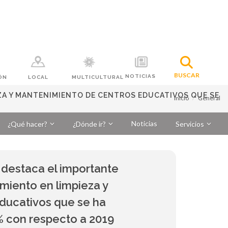
BUSCAR
NOTICIAS
ÓN
LOCAL
MULTICULTURAL
ZA Y MANTENIMIENTO DE CENTROS EDUCATIVOS QUE SE
Inicio
General
Noticias
¿Qué hacer?
¿Dónde ir?
Servicios
 destaca el importante
miento en limpieza y
ducativos que se ha
% con respecto a 2019