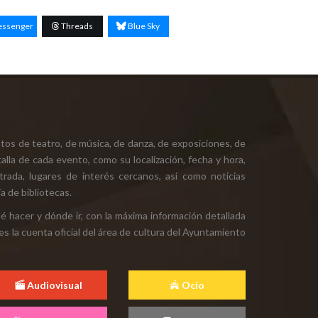
ssenger
Threads
Blue Sky
tos de teatro, de música, de danza, de exposiciones, de
alla de cada evento, como su localización, fecha y hora,
ntrada, lugares de interés cercanos, así como noticias
a de bibliotecas.
ué hacer y dónde ir, con la máxima información detallada
es la cuenta oficial del área de cultura del Ayuntamiento
Audiovisual
Ocio