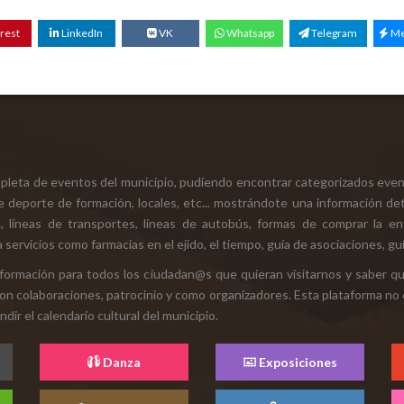
rest
LinkedIn
VK
Whatsapp
Telegram
Me
mpleta de eventos del municipio, pudiendo encontrar categorizados even
e deporte de formación, locales, etc... mostrándote una información det
ión, líneas de transportes, líneas de autobús, formas de comprar la e
 servicios como farmacias en el ejido, el tiempo, guía de asociaciones, guí
 información para todos los ciudadan@s que quieran visitarnos y saber q
con colaboraciones, patrocinio y como organizadores. Esta plataforma no 
ir el calendario cultural del municipio.
Danza
Exposiciones