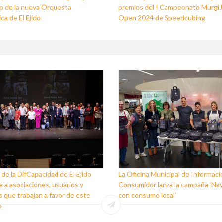
o de la nueva Orquesta
premios del I Campeonato Murgi
ca de El Ejido
Open 2024 de Speedcubing
 de la DifCapacidad de El Ejido
La Oficina Municipal de Informaci
 a asociaciones, usuarios y
Consumidor lanza la campaña ‘Na
 que trabajan a favor de este
con consumo local’
o