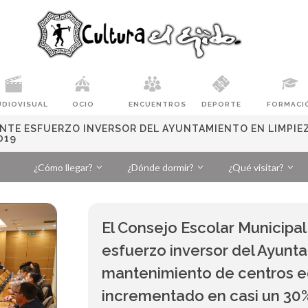
UDIOVISUAL
OCIO
ENCUENTROS
DEPORTE
FORMACI
ANTE ESFUERZO INVERSOR DEL AYUNTAMIENTO EN LIMPIE
019
¿Cómo llegar?
¿Dónde dormir?
¿Qué visitar?
El Consejo Escolar Municipal
esfuerzo inversor del Ayunta
mantenimiento de centros e
incrementado en casi un 30