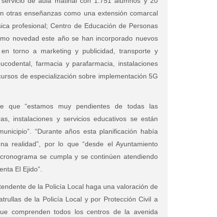
servicio de aula matinal con 1.751 alumnos y 20
ten otras enseñanzas como una extensión comarcal
ica profesional; Centro de Educación de Personas
Como novedad este año se han incorporado nuevos
 en torno a marketing y publicidad, transporte y
 bucodental, farmacia y parafarmacia, instalaciones
s cursos de especialización sobre implementación 5G
eve que “estamos muy pendientes de todas las
as, instalaciones y servicios educativos se están
nicipio”. “Durante años esta planificación había
na realidad”, por lo que “desde el Ayuntamiento
 cronograma se cumpla y se continúen atendiendo
nta El Ejido”.
tendente de la Policía Local haga una valoración de
rullas de la Policía Local y por Protección Civil a
 que comprenden todos los centros de la avenida