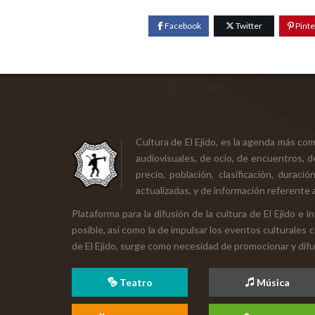
Facebook
Twitter
Pinte
Cultura de El Ejido, es la agenda más co
audiovisuales, de ocio, de encuentros, d
precio, población, clasificación, durac
actualizadas, y de información referente a
Plataforma para la difusión de la cultura de El Ejido e
posible, así como la de impulsar los eventos culturales 
de El Ejido, surge como necesidad de promocionar y difund
Teatro
Música