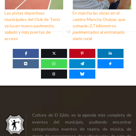
Las pistas deportivas
En marcha las obras en el
municipales del Club de Tenis
camino Mancha Onáyar, que
ya lucen nuevo pavimento,
sumarán 2,7 kilómetros
vallado y más puertas de
pavimentados al entramado
acceso
viario rural
Cultura de El Ejido, es la agenda más completa de
eventos del municipio, pudiendo encontrar
categorizados eventos de teatro, de música, de
danza, de exposiciones, de audiovisuales, de ocio, de