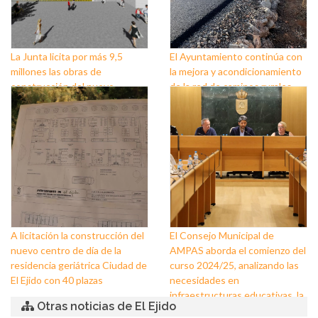
La Junta licita por más 9,5
El Ayuntamiento continúa con
millones las obras de
la mejora y acondicionamiento
construcción del nuevo
de la red de caminos rurales
instituto de Almerimar en El
Ejido
A licitación la construcción del
El Consejo Municipal de
nuevo centro de día de la
AMPAS aborda el comienzo del
residencia geriátrica Ciudad de
curso 2024/25, analizando las
El Ejido con 40 plazas
necesidades en
infraestructuras educativas, la
Otras noticias de El Ejido
puesta a punto de los centros