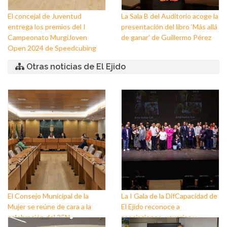
El concejal de Juventud
La Sala B del Auditorio acoge la
entrega los premios del I
presentación del libro ‘Más allá
Campeonato MurgiJoven
de ganar’ de Guillermo Pérez
Open 2024 de Speedcubing
Otras noticias de El Ejido
El Consejo Municipal de la
La I Gala de la DifCapacidad de
Mujer se reúne de cara a la
El Ejido reconoce a
celebración del 25N
asociaciones, usuarios y