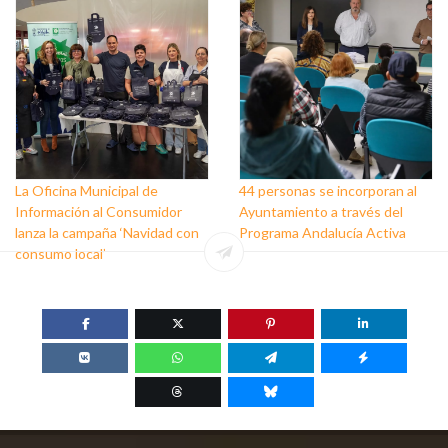
personas que trabajan a favor
de este colectivo
La Oficina Municipal de
44 personas se incorporan al
Información al Consumidor
Ayuntamiento a través del
lanza la campaña ‘Navidad con
Programa Andalucía Activa
consumo local’