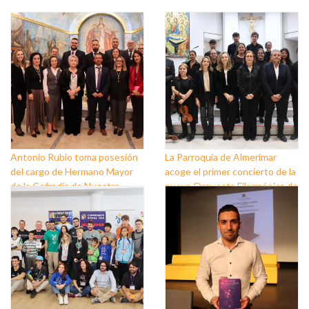
Antonio Rubio toma posesión
La Parroquia de Almerimar
del cargo de Hermano Mayor
acoge el primer concierto de la
de la Cofradía de Nuestro
nueva Orquesta Filarmónica de
Padre Jesús Nazareno y
El Ejido
Nuestra Señora de los Dolores
de Balerma