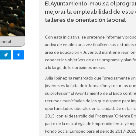
El Ayuntamiento impulsa el progr
mejorar la empleabilidad de este c
talleres de orientación laboral
Con esta iniciativa, se pretende informar y prop
eneral
activa de empleo una vez finalicen sus estudios d
área de Educación y Juventud mantiene reuniones
conocer los objetivos de este programa y planifi
a lo largo de los próximos meses
Julia Ibáñez ha remarcado que "precisamente uno
jóvenes es la falta de información y recursos que
su profesión" El Ayuntamiento de El Ejido contin
recursos municipales de los que dispone para im
oportunidades laborales en la ciudad. De esta man
2015, con el desarrollo del Programa 'Oriente Em
parte de la estrategia de Emprendimiento y Empl
Fondo Social Europeo para el periodo 2017-2020