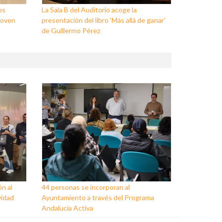
os
La Sala B del Auditorio acoge la
Joven
presentación del libro ‘Más allá de ganar’
de Guillermo Pérez
ón al
44 personas se incorporan al
vidad
Ayuntamiento a través del Programa
Andalucía Activa