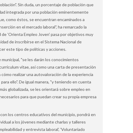
población". Sin duda, un porcentaje de población que
udad integrada por una población eminentemente
que, como éstos, se encuentran encaminados a
 inserción en el mercado laboral", ha remarcado la
dad de 'Orienta Empleo Joven' pasa por objetivos muy
idad de inscribirse en el Sistema Nacional de
er este tipo de políticas y acciones.
 municipal, "se les darán los conocimientos
curriculum vitae, así como una carta de presentación
a cómo realizar una autovaloración de la experiencia
s para ello". De igual manera, "y teniendo en cuenta
ás globalizada, se les orientará sobre empleo en
 necesarios para que puedan crear su propia empresa
 con los centros educativos del municipio, pondrá en
idual a los jóvenes mediante charlas y talleres
mpleabilidad y entrevista laboral', 'Voluntariado