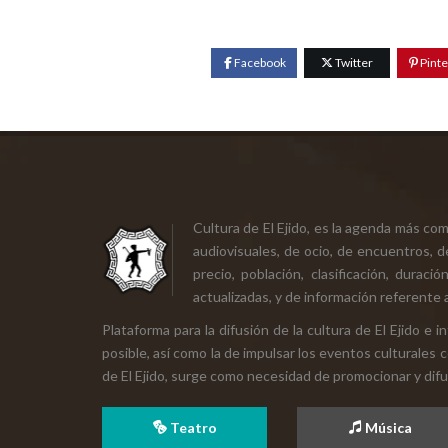
Facebook
Twitter
Pinte
Cultura de El Ejido, es la agenda más co
audiovisuales, de ocio, de encuentros, d
precio, población, clasificación, durac
actualizadas, y de información referente a
Plataforma para la difusión de la cultura de El Ejido e
posible, así como la de impulsar los eventos culturales 
de El Ejido, surge como necesidad de promocionar y difund
Teatro
Música