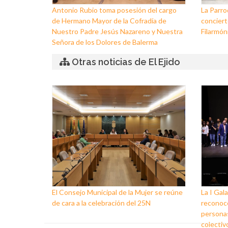
Antonio Rubio toma posesión del cargo
La Parro
de Hermano Mayor de la Cofradía de
conciert
Nuestro Padre Jesús Nazareno y Nuestra
Filarmóni
Señora de los Dolores de Balerma
Otras noticias de El Ejido
El Consejo Municipal de la Mujer se reúne
La I Gala
de cara a la celebración del 25N
reconoce
personas
colectiv