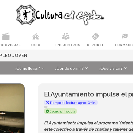
UDIOVISUAL
OCIO
ENCUENTROS
DEPORTE
FORMACI
PLEO JOVEN
¿Cómo llegar?
¿Dónde dormir?
¿Qué visitar?
El Ayuntamiento impulsa el
Tiempo de lectura aprox. 3min.
Escuchar noticia
El Ayuntamiento impulsa el programa 'Orient
este colectivo a través de charlas y talleres d