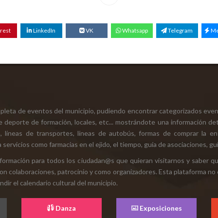
rest
LinkedIn
VK
Whatsapp
Telegram
Me
mpleta de eventos del municipio, pudiendo encontrar categorizados even
e deporte de formación, locales, etc... mostrándote una información det
ión, líneas de transportes, líneas de autobús, formas de comprar la e
 servicios como farmacias en el ejido, el tiempo, guía de asociaciones, guí
 información para todos los ciudadan@s que quieran visitarnos y saber q
con colaboraciones, patrocinio y como organizadores. Esta plataforma no 
ir el calendario cultural del municipio.
Danza
Exposiciones