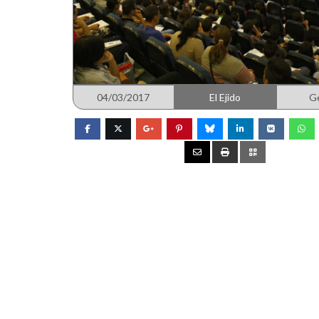
04/03/2017
El Ejido
G