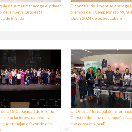
quia de Almerimar acoge el primer
El concejal de Juventud entrega l
o de la nueva Orquesta
premios del I Campeonato Murgi
ca de El Ejido
Open 2024 de Speedcubing
 de la DifCapacidad de El Ejido
La Oficina Municipal de Informaci
 a asociaciones, usuarios y
Consumidor lanza la campaña ‘Na
 que trabajan a favor de este
con consumo local’
o