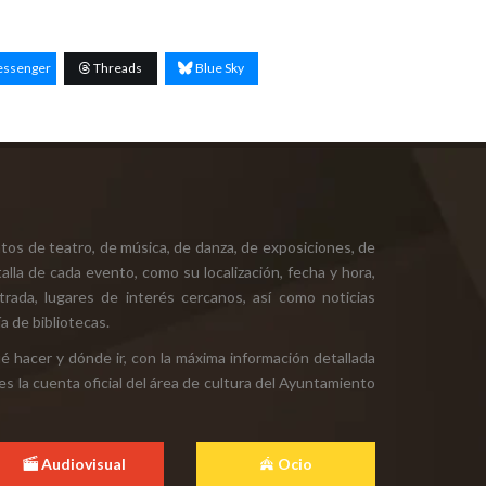
ssenger
Threads
Blue Sky
tos de teatro, de música, de danza, de exposiciones, de
alla de cada evento, como su localización, fecha y hora,
ntrada, lugares de interés cercanos, así como noticias
a de bibliotecas.
ué hacer y dónde ir, con la máxima información detallada
es la cuenta oficial del área de cultura del Ayuntamiento
Audiovisual
Ocio