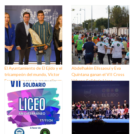
El Ayuntamiento de El Ejido y el
Abdelhakim Elissaoui y Eva
tricampeón del mundo, Víctor
Quintana ganan el VII Cross
Fernández, renuevan su alianza
Urbano Solidario Liceo
para seguir promocionando las
Mediterráneo
bondades del municipio por el
mundo