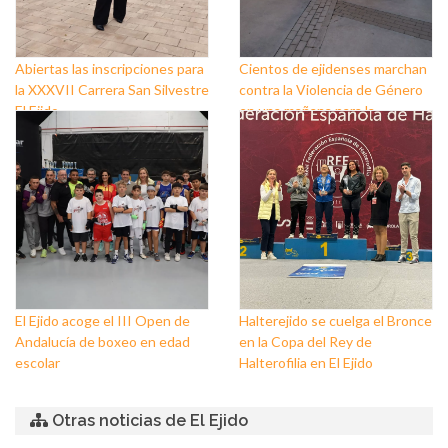
Abiertas las inscripciones para
Cientos de ejidenses marchan
la XXXVII Carrera San Silvestre
contra la Violencia de Género
El Ejido
en una mañana para la
reivindicación y la
concienciación
El Ejido acoge el III Open de
Halterejido se cuelga el Bronce
Andalucía de boxeo en edad
en la Copa del Rey de
escolar
Halterofilia en El Ejido
Otras noticias de El Ejido