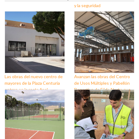
y la seguridad
Las obras del nuevo centro de
Avanzan las obras del Centro
mayores de la Plaza Centuria
de Usos Múltiples y Pabellón
entran en la recta final
Deportivo de Ejido Norte que
están construyendo
Ayuntamiento y Diputación