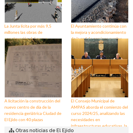
La Junta licita por más 9,5
El Ayuntamiento continúa con
millones las obras de
la mejora y acondicionamiento
construcción del nuevo
de la red de caminos rurales
instituto de Almerimar en El
Ejido
A licitación la construcción del
El Consejo Municipal de
nuevo centro de día de la
AMPAS aborda el comienzo del
residencia geriátrica Ciudad de
curso 2024/25, analizando las
El Ejido con 40 plazas
necesidades en
infraestructuras educativas, la
Otras noticias de El Ejido
puesta a punto de los centros