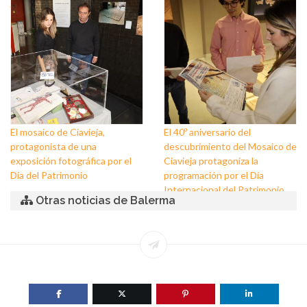
jornada de puertas abiertas y
las últimas excavaciones en
visitas guiadas al Yacimiento
Ciavieja (El Ejido)
de Ciavieja
El mosaico de Ciavieja,
El 40º aniversario del
protagonista de una
descubrimiento del Mosaico de
exposición fotográfica por el
Ciavieja protagoniza la
Día del Patrimonio
programación por el Día
Internacional del Patrimonio
Otras noticias de Balerma
en El Ejido