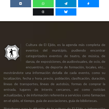
Cultura de El Ejido, es la agenda más completa de
eventos del municipio, pudiendo encontrar
categorizados eventos de teatro, de música, de
danza, de exposiciones, de audiovisuales, de ocio, de
encuentros, de deporte de formación, locales, etc...
mostrándote una información detalla de cada evento, como su
localización, fecha y hora, precio, población, clasificación, duración,
líneas de transportes, líneas de autobús, formas de comprar la
entrada, lugares de interés cercanos, así como noticias
actualizadas, y de información referente a servicios como farmacias
en el ejido, el tiempo, guía de asociaciones, guía de bibliotecas.
Plataforma para la difusión de la cultura de El Ejido e información