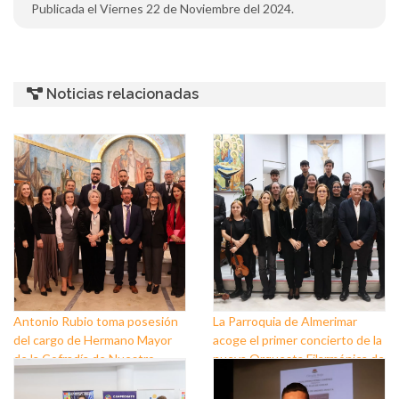
Publicada el Viernes 22 de Noviembre del 2024.
Noticias relacionadas
Antonio Rubio toma posesión
La Parroquia de Almerimar
del cargo de Hermano Mayor
acoge el primer concierto de la
de la Cofradía de Nuestro
nueva Orquesta Filarmónica de
Padre Jesús Nazareno y
El Ejido
Nuestra Señora de los Dolores