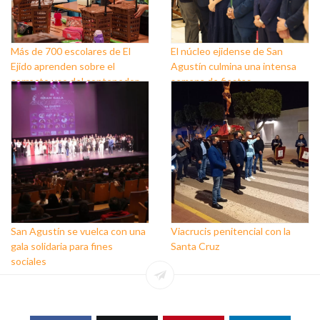
Más de 700 escolares de El
El núcleo ejidense de San
Ejido aprenden sobre el
Agustín culmina una intensa
correcto uso del contenedor
semana de fiestas
marrón
San Agustín se vuelca con una
Viacrucis penitencial con la
gala solidaria para fines
Santa Cruz
sociales