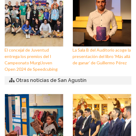
de Balerma
El concejal de Juventud
La Sala B del Auditorio acoge la
entrega los premios del I
presentación del libro ‘Más allá
Campeonato MurgiJoven
de ganar’ de Guillermo Pérez
Open 2024 de Speedcubing
Otras noticias de San Agustín