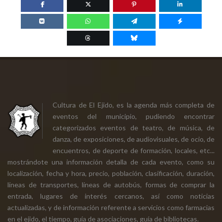
Cultura de El Ejido, es la agenda más completa de
eventos del municipio, pudiendo encontrar
categorizados eventos de teatro, de música, de
danza, de exposiciones, de audiovisuales, de ocio, de
encuentros, de deporte de formación, locales, etc...
mostrándote una información detalla de cada evento, como su
localización, fecha y hora, precio, población, clasificación, duración,
líneas de transportes, líneas de autobús, formas de comprar la
entrada, lugares de interés cercanos, así como noticias
actualizadas, y de información referente a servicios como farmacias
en el ejido, el tiempo, guía de asociaciones, guía de bibliotecas.