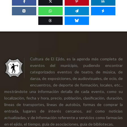
Cultura de El Ejido, es la agenda más completa de
eventos del municipio, pudiendo encontrar
categorizados eventos de teatro, de música, de
danza, de exposiciones, de audiovisuales, de ocio, de
encuentros, de deporte de formación, locales, etc...
mostrándote una información detalla de cada evento, como su
localización, fecha y hora, precio, población, clasificación, duración,
líneas de transportes, líneas de autobús, formas de comprar la
entrada, lugares de interés cercanos, así como noticias
actualizadas, y de información referente a servicios como farmacias
en el ejido, el tiempo, guía de asociaciones, guía de bibliotecas.