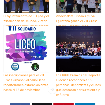
El Ayuntamiento de El Ejido y el
Abdelhakim Elissaoui y Eva
tricampeón del mundo, Víctor
Quintana ganan el VII Cross
Fernández, renuevan su alianza
Urbano Solidario Liceo
para seguir promocionando las
Mediterráneo
bondades del municipio por el
mundo
Las inscripciones para el VII
Los XXXI Premios del Deporte
Cross Urbano Solidario Liceo
Ejidense reconocen a 15
Mediterráneo estarán abiertas
personas, deportistas y clubes
hasta el 15 de noviembre
que destacan por su talento y
esfuerzo