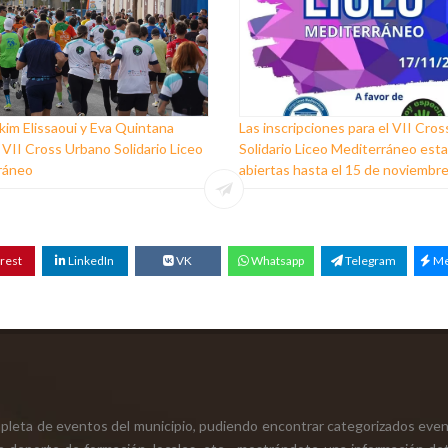
im Elissaoui y Eva Quintana
Las inscripciones para el VII Cro
 VII Cross Urbano Solidario Liceo
Solidario Liceo Mediterráneo est
ráneo
abiertas hasta el 15 de noviembr
rest
LinkedIn
VK
Whatsapp
Telegram
Me
mpleta de eventos del municipio, pudiendo encontrar categorizados even