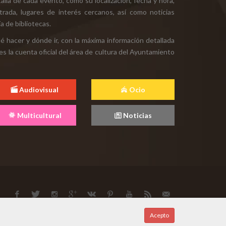
alla de cada evento, como su localización, fecha y hora,
ntrada, lugares de interés cercanos, así como noticias
a de bibliotecas.
ué hacer y dónde ir, con la máxima información detallada
es la cuenta oficial del área de cultura del Ayuntamiento
Audiovisual
Ocio
Multicultural
Noticias
Acepto