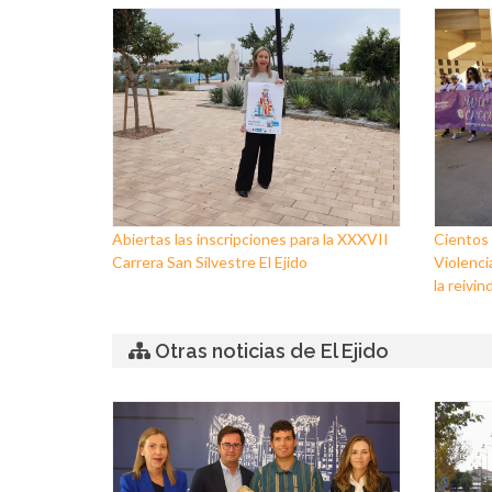
Abiertas las inscripciones para la XXXVII
Cientos 
Carrera San Silvestre El Ejido
Violenci
la reivin
Otras noticias de El Ejido