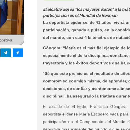
El alcalde desea “los mayores éxitos” a la tri
participación en el Mundial de Ironman
La deportista ejidense, de 41 años, vivirá
participación, ganada a pulso, en la consi
del mundo, con casi 4 kilómetros de nataci
portiva
Góngora: “María es el más fiel ejemplo de l
especialmente el de la disciplina, constancia
trayectoria y los éxitos deportivos que ha 
“
Sé que este premio es el resultado de años
compromiso conmigo misma, de aprender, d
decisiones, de confiar y mantenerme alinea
disciplina”, ha asegurado la triatleta duran
El alcalde de El Ejido, Francisco Góngora,
deportista ejidense María Escudero Vaca para 
participación en el Campeonato del Mundo de
deportiva más exigente del mundo y que se ce