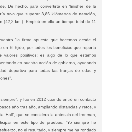
de. De hecho, para convertirte en ‘finisher’ de la
ría tuvo que superar 3,86 kilómetros de natación,
n (42,2 km.). Empleó en ello un tiempo total de 11
ncuentro “la firme apuesta que hacemos desde el
 en El Ejido, por todos los beneficios que reporta
de valores positivos; es algo de lo que estamos
entando en nuestra acción de gobierno, ayudando
idad deportiva para todas las franjas de edad y
iones”.
siempre”, y fue en 2012 cuando entró en contacto
o pasos año tras año, ampliando distancias y retos, y
a ‘Half’, que se considera la antesala del Ironman,
ticipar en este tipo de pruebas. “Yo siempre he
 esfuerzo, no el resultado, y siempre me ha rondado