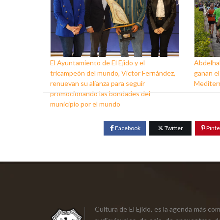
El Ayuntamiento de El Ejido y el
Abdelhak
tricampeón del mundo, Víctor Fernández,
ganan el
renuevan su alianza para seguir
Mediter
promocionando las bondades del
municipio por el mundo
Facebook
Twitter
Pinte
Cultura de El Ejido, es la agenda más co