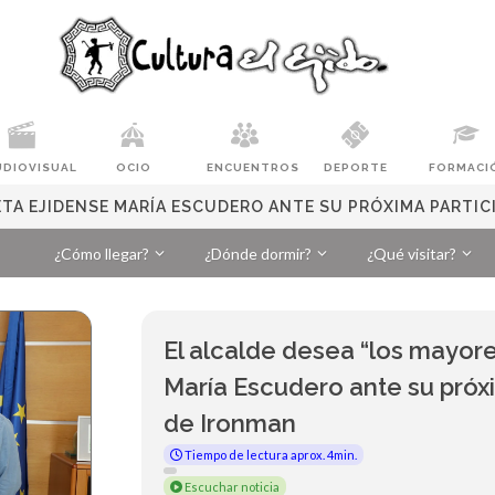
UDIOVISUAL
OCIO
ENCUENTROS
DEPORTE
FORMACI
LETA EJIDENSE MARÍA ESCUDERO ANTE SU PRÓXIMA PARTI
¿Cómo llegar?
¿Dónde dormir?
¿Qué visitar?
El alcalde desea “los mayores
María Escudero ante su próxi
de Ironman
Tiempo de lectura aprox. 4min.
Escuchar noticia