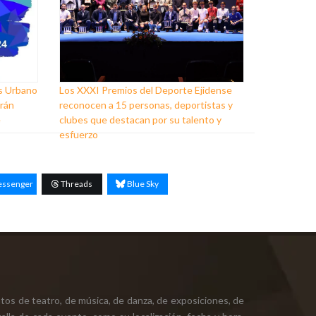
ss Urbano
Los XXXI Premios del Deporte Ejidense
arán
reconocen a 15 personas, deportistas y
e
clubes que destacan por su talento y
esfuerzo
ssenger
Threads
Blue Sky
tos de teatro, de música, de danza, de exposiciones, de