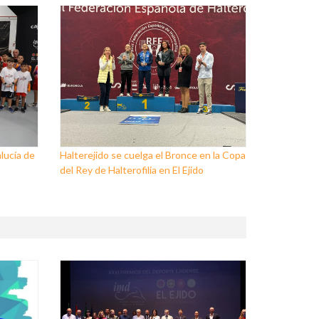
lucía de
Halterejido se cuelga el Bronce en la Copa
del Rey de Halterofilia en El Ejido