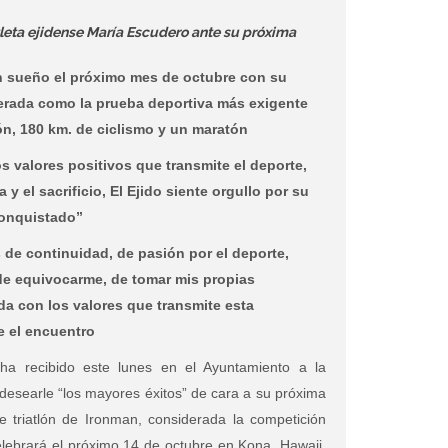
atleta ejidense María Escudero ante su próxima
 un sueño el próximo mes de octubre con su
derada como la prueba deportiva más exigente
ón, 180 km. de ciclismo y un maratón
os valores positivos que transmite el deporte,
 y el sacrificio, El Ejido siente orgullo por su
conquistado”
 de continuidad, de pasión por el deporte,
e equivocarme, de tomar mis propias
da con los valores que transmite esta
te el encuentro
 ha recibido este lunes en el Ayuntamiento a la
desearle “los mayores éxitos” de cara a su próxima
 triatlón de Ironman, considerada la competición
lebrará el próximo 14 de octubre en Kona, Hawaii.