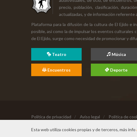
audiovisuales, de ocio, de encuentros, d
precio, población, clasificación, durac
actualizadas, y de información referente a
Plataforma para la difusión de la cultura de El Ejido e
posible, así como la de impulsar los eventos culturales 
de El Ejido, surge como necesidad de promocionar y difund
Teatro
Música
Encuentros
Deporte
Política de privacidad
/
Aviso legal
/
Política de coo
Copyright © 2026 Todos los derechos reservados
Esta web utiliza cookies propias y de terceros, más info