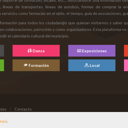
e deporte de formación, locales, etc... mostrándote una información det
ión, líneas de transportes, líneas de autobús, formas de comprar la e
 servicios como farmacias en el ejido, el tiempo, guía de asociaciones, guí
 información para todos los ciudadan@s que quieran visitarnos y saber q
con colaboraciones, patrocinio y como organizadores. Esta plataforma no 
ir el calendario cultural del municipio.
Danza
Exposiciones
Formación
Local
kies
/
Contacto
aquí
.
Hecho con cariño desde