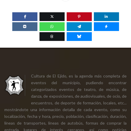
Cultura de El Ejido, es la agenda más completa de
eventos del municipio, pudiendo encontrar
categorizados eventos de teatro, de música, de
danza, de exposiciones, de audiovisuales, de ocio, de
encuentros, de deporte de formación, locales, etc...
mostrándote una información detalla de cada evento, como su
localización, fecha y hora, precio, población, clasificación, duración,
líneas de transportes, líneas de autobús, formas de comprar la
entrada, lugares de interés cercanos, así como noticias