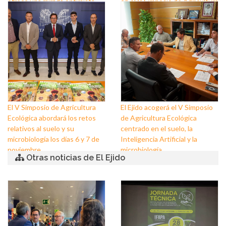
ofrece una mirada optimista
en el V Simposio de Agricultura
hacia un futuro que se dibuja
Ecológica
más tecnológico, sostenible y
eficiente
El V Simposio de Agricultura
El Ejido acogerá el V Simposio
Ecológica abordará los retos
de Agricultura Ecológica
relativos al suelo y su
centrado en el suelo, la
microbiología los días 6 y 7 de
Inteligencia Artificial y la
noviembre
microbiología
Otras noticias de El Ejido