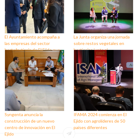
El Ayuntamiento acompaña a
La Junta organiza una jornada
las empresas del sector
sobre restos vegetales en
hortofrutícola de El Ejido que
hortícolas junto al
durante la feria Fruit
Ayuntamiento de El Ejido
Attraction muestran su
profesionalidad y estrechan
lazos
Syngenta anuncia la
IFAMA 2024 comienza en El
construcción de un nuevo
Ejido con agrolíderes de 50
centro de innovación en El
países diferentes
Ejido