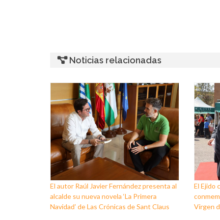
Noticias relacionadas
El autor Raúl Javier Fernández presenta al
El Ejido 
alcalde su nueva novela ‘La Primera
conmemor
Navidad’ de Las Crónicas de Sant Claus
Virgen de