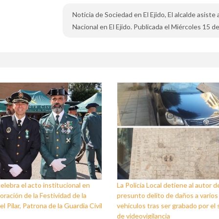
Noticia de Sociedad en El Ejido, El alcalde asist
Nacional en El Ejido. Publicada el Miércoles 15 d
celebra el acto institucional en
La Policía Local detiene al autor d
ación de la Festividad de la
presunto delito de daños a varios
l Pilar, Patrona de la Guardia Civil
vehículos tras ser grabado por el
de videovigilancia