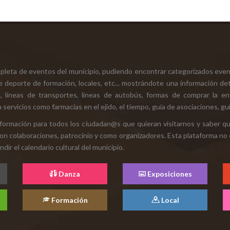
mpleta de eventos del municipio, pudiendo encontrar categorizados even
e deporte de formación, locales, etc... mostrándote una información det
ión, líneas de transportes, líneas de autobús, formas de comprar la e
 servicios como farmacias en el ejido, el tiempo, guía de asociaciones, guí
 información para todos los ciudadan@s que quieran visitarnos y saber q
con colaboraciones, patrocinio y como organizadores. Esta plataforma no 
ir el calendario cultural del municipio.
Danza
Exposiciones
Formación
Local