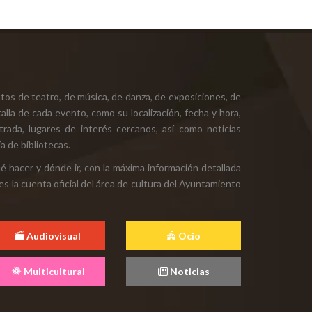
tos de teatro, de música, de danza, de exposiciones, de
alla de cada evento, como su localización, fecha y hora,
ntrada, lugares de interés cercanos, así como noticias
a de bibliotecas.
ué hacer y dónde ir, con la máxima información detallada
es la cuenta oficial del área de cultura del Ayuntamiento
Audiovisual
Ocio
Multicultural
Noticias