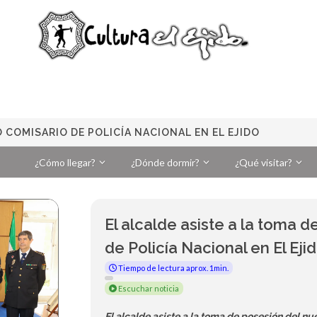
 COMISARIO DE POLICÍA NACIONAL EN EL EJIDO
¿Cómo llegar?
¿Dónde dormir?
¿Qué visitar?
El alcalde asiste a la toma 
de Policía Nacional en El Eji
Tiempo de lectura aprox. 1min.
Escuchar noticia
El alcalde asiste a la toma de posesión del nu