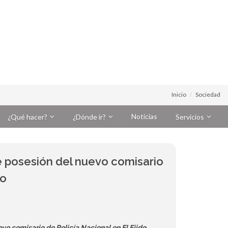
Inicio
Sociedad
Noticias
¿Qué hacer?
¿Dónde ir?
Servicios
de posesión del nuevo comisario
do
evo comisario de Policía Nacional en El Ejido