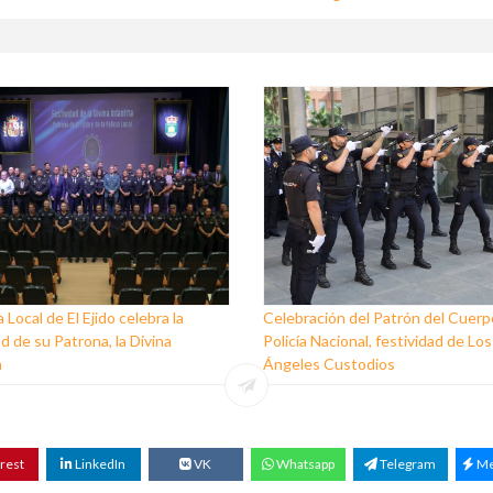
a Local de El Ejido celebra la
Celebración del Patrón del Cuerpo
ad de su Patrona, la Divina
Policía Nacional, festividad de Lo
a
Ángeles Custodios
rest
LinkedIn
VK
Whatsapp
Telegram
Me