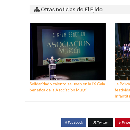
Otras noticias de El Ejido
Solidaridad y talento se unen en la IX Gala
La Policí
benéfica de la Asociación Murgi
festivid
Infantit
Facebook
Twitter
Pinte