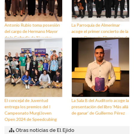
Antonio Rubio toma posesión
La Parroquia de Almerimar
del cargo de Hermano Mayor
acoge el primer concierto de la
de la Cofradía de Nuestro
nueva Orquesta Filarmónica de
Padre Jesús Nazareno y
El Ejido
Nuestra Señora de los Dolores
de Balerma
El concejal de Juventud
La Sala B del Auditorio acoge la
entrega los premios del I
presentación del libro ‘Más allá
Campeonato MurgiJoven
de ganar’ de Guillermo Pérez
Open 2024 de Speedcubing
Otras noticias de El Ejido