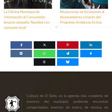
La Oficina Municipal de
44 personas se incorporan al
Información al Consumidor
Ayuntamiento a través del
lanza la campaña ‘Navidad con
Programa Andalucía Activa
consumo local’
Cultura de El Ejido, es la agenda más completa de
eventos del municipio, pudiendo encontrar
categorizados eventos de teatro, de música, de