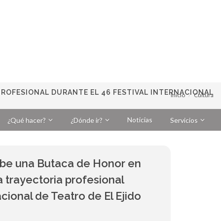
ROFESIONAL DURANTE EL 46 FESTIVAL INTERNACIONAL
Inicio
Cultura
Noticias
¿Qué hacer?
¿Dónde ir?
Servicios
ibe una Butaca de Honor en
 trayectoria profesional
acional de Teatro de El Ejido