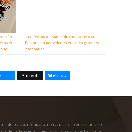
edición
Las Fiestas de San Isidro honrarán a su
ñetas de
Patrón con actividades en cinco grandes
anuel
escenarios
ssenger
Threads
Blue Sky
tos de teatro, de música, de danza, de exposiciones, de
alla de cada evento, como su localización, fecha y hora,