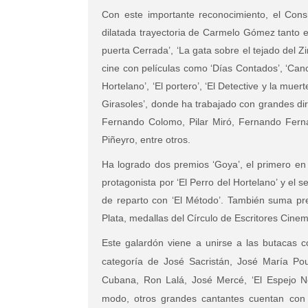
Con este importante reconocimiento, el Consi
dilatada trayectoria de Carmelo Gómez tanto e
puerta Cerrada’, ‘La gata sobre el tejado del Zi
cine con películas como ‘Días Contados’, ‘Canci
Hortelano’, ‘El portero’, ‘El Detective y la muert
Girasoles’, donde ha trabajado con grandes di
Fernando Colomo, Pilar Miró, Fernando Fer
Piñeyro, entre otros.
Ha logrado dos premios ‘Goya’, el primero en
protagonista por ‘El Perro del Hortelano’ y el
de reparto con ‘El Método’. También suma pr
Plata, medallas del Círculo de Escritores Cine
Este galardón viene a unirse a las butacas co
categoría de José Sacristán, José María Pou
Cubana, Ron Lalá, José Mercé, ‘El Espejo N
modo, otros grandes cantantes cuentan con u