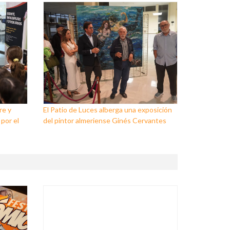
re y
El Patio de Luces alberga una exposición
 por el
del pintor almeriense Ginés Cervantes