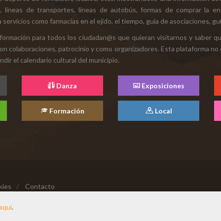
ión, líneas de transportes, líneas de autobús, formas de comprar la e
 servicios como farmacias en el ejido, el tiempo, guía de asociaciones, guí
 información para todos los ciudadan@s que quieran visitarnos y saber q
con colaboraciones, patrocinio y como organizadores. Esta plataforma no 
ir el calendario cultural del municipio.
Danza
Exposiciones
Formación
Local
kies
/
Contacto
aquí
.
Hecho con cariño desde