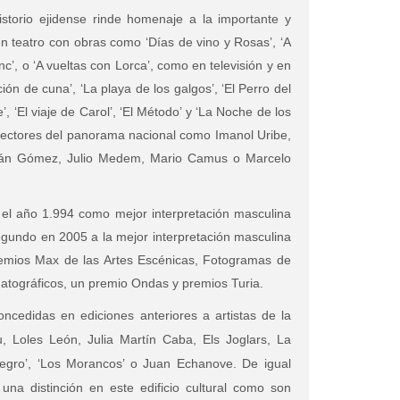
storio ejidense rinde homenaje a la importante y
n teatro con obras como ‘Días de vino y Rosas’, ‘A
nc’, o ‘A vueltas con Lorca’, como en televisión y en
ón de cuna’, ‘La playa de los galgos’, ‘El Perro del
e’, ‘El viaje de Carol’, ‘El Método’ y ‘La Noche de los
rectores del panorama nacional como Imanol Uribe,
nán Gómez, Julio Medem, Mario Camus o Marcelo
 el año 1.994 como mejor interpretación masculina
 segundo en 2005 a la mejor interpretación masculina
emios Max de las Artes Escénicas, Fotogramas de
matográficos, un premio Ondas y premios Turia.
ncedidas en ediciones anteriores a artistas de la
, Loles León, Julia Martín Caba, Els Joglars, La
egro’, ‘Los Morancos’ o Juan Echanove. De igual
na distinción en este edificio cultural como son