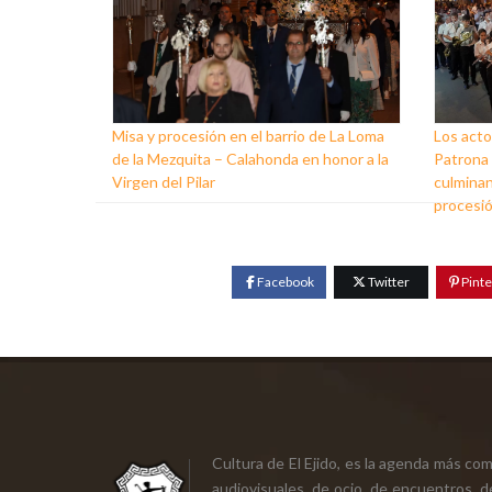
Misa y procesión en el barrio de La Loma
Los acto
de la Mezquita – Calahonda en honor a la
Patrona d
Virgen del Pilar
culminan
procesi
Facebook
Twitter
Pinte
Cultura de El Ejido, es la agenda más co
audiovisuales, de ocio, de encuentros, d