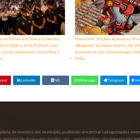
s en honor a la Divina Infantita,
Festicómic El Ejido alcanza su XV 
e El Ejido y de la Policía Local,
‘dibujando’ el mayor evento de vi
 con la celebración de la Misa y
la provincia con un homenaje a M
ón
Vidal
rest
LinkedIn
VK
Whatsapp
Telegram
Me
mpleta de eventos del municipio, pudiendo encontrar categorizados even
e deporte de formación, locales, etc... mostrándote una información det