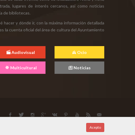
ntrada, lugares de interés cercanos, así como noticias
a de bibliotecas.
ué hacer y dónde ir, con la máxima información detallada
es la cuenta oficial del área de cultura del Ayuntamiento
Audiovisual
Ocio
Multicultural
Noticias
Acepto