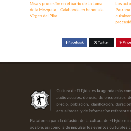
Misa y procesión en el barrio de La Loma
Los acto
de la Mezquita – Calahonda en honor a la
Patrona d
Virgen del Pilar
culminan
procesi
Facebook
Twitter
Pinte
Cultura de El Ejido, es la agenda más co
audiovisuales, de ocio, de encuentros, d
precio, población, clasificación, durac
actualizadas, y de información referente a
Plataforma para la difusión de la cultura de El Ejido e
posible, así como la de impulsar los eventos culturales 