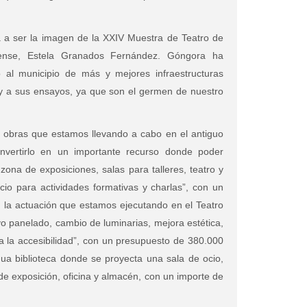
a a ser la imagen de la XXIV Muestra de Teatro de
dense, Estela Granados Fernández. Góngora ha
 al municipio de más y mejores infraestructuras
s y a sus ensayos, ya que son el germen de nuestro
as obras que estamos llevando a cabo en el antiguo
onvertirlo en un importante recurso donde poder
n zona de exposiciones, salas para talleres, teatro y
io para actividades formativas y charlas”, con un
 la actuación que estamos ejecutando en el Teatro
o panelado, cambio de luminarias, mejora estética,
a la accesibilidad”, con un presupuesto de 380.000
gua biblioteca donde se proyecta una sala de ocio,
a de exposición, oficina y almacén, con un importe de