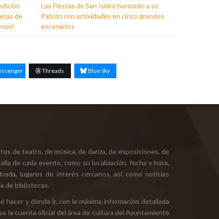
edición
Las Fiestas de San Isidro honrarán a su
ñetas de
Patrón con actividades en cinco grandes
anuel
escenarios
ssenger
Threads
Blue Sky
tos de teatro, de música, de danza, de exposiciones, de
alla de cada evento, como su localización, fecha y hora,
ntrada, lugares de interés cercanos, así como noticias
a de bibliotecas.
ué hacer y dónde ir, con la máxima información detallada
es la cuenta oficial del área de cultura del Ayuntamiento