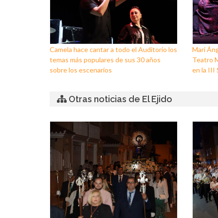
Camela hace cantar a todo el Auditorio los
Mari Áng
temas más populares de sus 30 años
Teatro M
sobre los escenarios
en la II
Otras noticias de El Ejido