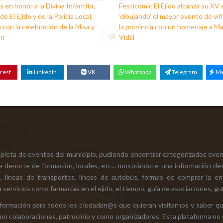
s en honor a la Divina Infantita,
Festicómic El Ejido alcanza su XV 
e El Ejido y de la Policía Local,
‘dibujando’ el mayor evento de vi
 con la celebración de la Misa y
la provincia con un homenaje a M
ón
Vidal
rest
LinkedIn
VK
Whatsapp
Telegram
Me
mpleta de eventos del municipio, pudiendo encontrar categorizados even
e deporte de formación, locales, etc... mostrándote una información det
ión, líneas de transportes, líneas de autobús, formas de comprar la e
 servicios como farmacias en el ejido, el tiempo, guía de asociaciones, guí
 información para todos los ciudadan@s que quieran visitarnos y saber q
con colaboraciones, patrocinio y como organizadores. Esta plataforma no 