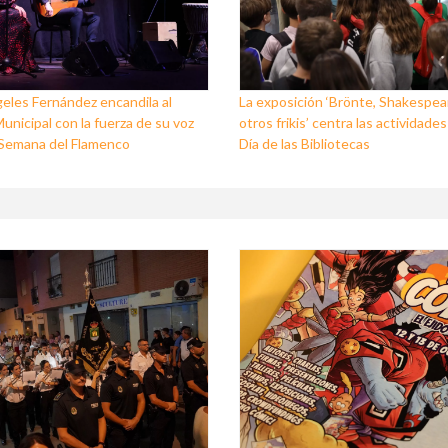
eles Fernández encandila al
La exposición ‘Brönte, Shakespea
unicipal con la fuerza de su voz
otros frikis’ centra las actividades
I Semana del Flamenco
Día de las Bibliotecas