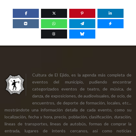
Cultura de El Ejido, es la agenda más completa de
eventos del municipio, pudiendo encontrar
categorizados eventos de teatro, de música, de
danza, de exposiciones, de audiovisuales, de ocio, de
encuentros, de deporte de formación, locales, etc...
mostrándote una información detalla de cada evento, como su
localización, fecha y hora, precio, población, clasificación, duración,
líneas de transportes, líneas de autobús, formas de comprar la
entrada, lugares de interés cercanos, así como noticias