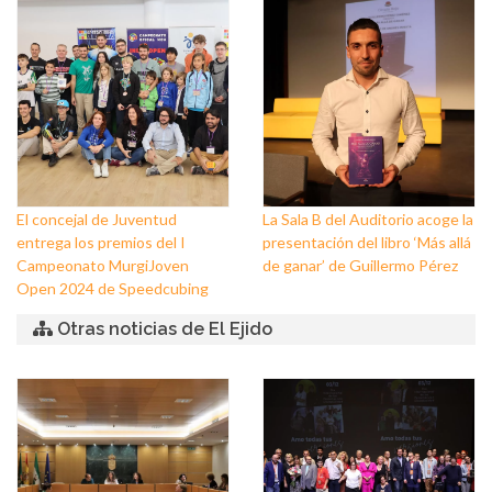
Padre Jesús Nazareno y
El Ejido
Nuestra Señora de los Dolores
de Balerma
El concejal de Juventud
La Sala B del Auditorio acoge la
entrega los premios del I
presentación del libro ‘Más allá
Campeonato MurgiJoven
de ganar’ de Guillermo Pérez
Open 2024 de Speedcubing
Otras noticias de El Ejido