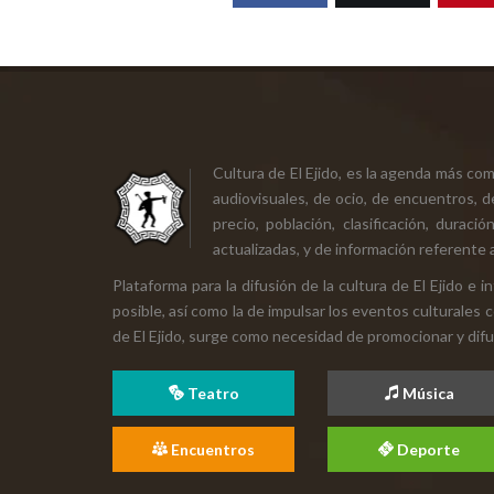
Cultura de El Ejido, es la agenda más co
audiovisuales, de ocio, de encuentros, d
precio, población, clasificación, durac
actualizadas, y de información referente a
Plataforma para la difusión de la cultura de El Ejido e
posible, así como la de impulsar los eventos culturales 
de El Ejido, surge como necesidad de promocionar y difund
Teatro
Música
Encuentros
Deporte