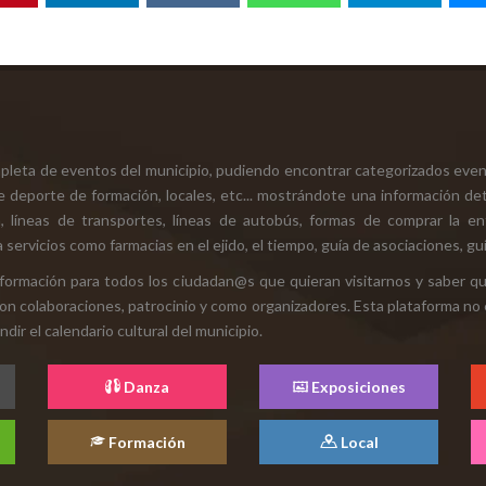
mpleta de eventos del municipio, pudiendo encontrar categorizados even
e deporte de formación, locales, etc... mostrándote una información det
ión, líneas de transportes, líneas de autobús, formas de comprar la e
 servicios como farmacias en el ejido, el tiempo, guía de asociaciones, guí
 información para todos los ciudadan@s que quieran visitarnos y saber q
con colaboraciones, patrocinio y como organizadores. Esta plataforma no 
ir el calendario cultural del municipio.
Danza
Exposiciones
Formación
Local