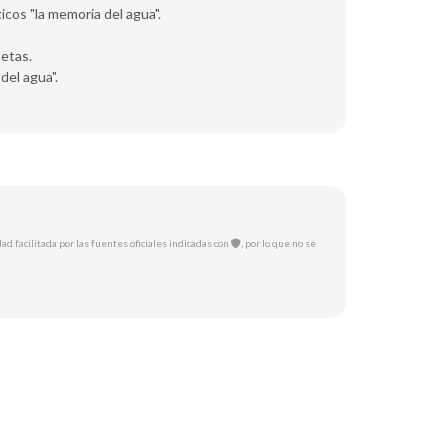
icos "la memoria del agua".
setas.
del agua".
ad facilitada por las fuentes oficiales indicadas con
, por lo que no se