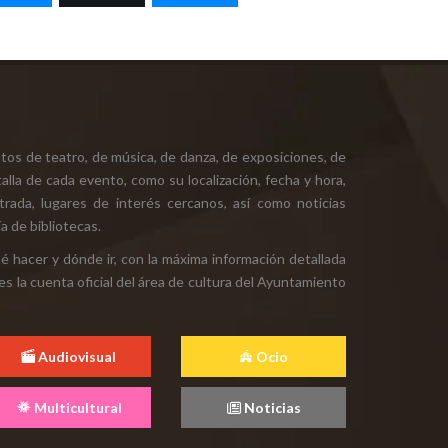
tos de teatro, de música, de danza, de exposiciones, de
alla de cada evento, como su localización, fecha y hora,
ntrada, lugares de interés cercanos, así como noticias
a de bibliotecas.
ué hacer y dónde ir, con la máxima información detallada
es la cuenta oficial del área de cultura del Ayuntamiento
Audiovisual
Ocio
Multicultural
Noticias