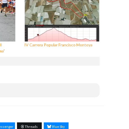
II
IV Carrera Popular Francisco Montoya
ma"
ssenger
Threads
Blue Sky