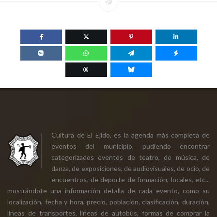
Cultura de El Ejido, es la agenda más completa de
eventos del municipio, pudiendo encontrar
categorizados eventos de teatro, de música, de
danza, de exposiciones, de audiovisuales, de ocio, de
encuentros, de deporte de formación, locales, etc...
mostrándote una información detalla de cada evento, como su
localización, fecha y hora, precio, población, clasificación, duración,
líneas de transportes, líneas de autobús, formas de comprar la