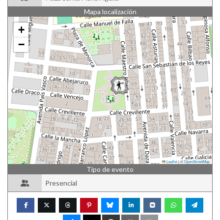
Mapa localización
+
−
Leaflet
|
©
OpenStreetMap
Tipo de evento
Presencial