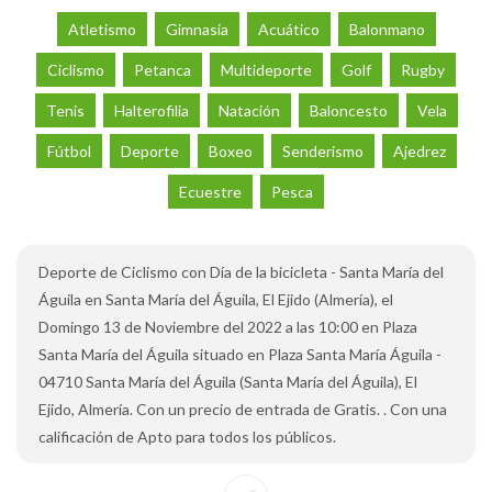
Atletismo
Gimnasia
Acuático
Balonmano
Ciclismo
Petanca
Multideporte
Golf
Rugby
Tenis
Halterofilia
Natación
Baloncesto
Vela
Fútbol
Deporte
Boxeo
Senderismo
Ajedrez
Ecuestre
Pesca
Deporte de Ciclismo con Día de la bicicleta - Santa María del
Águila en Santa María del Águila, El Ejido (Almería), el
Domingo 13 de Noviembre del 2022 a las 10:00 en Plaza
Santa María del Águila situado en Plaza Santa María Águila -
04710 Santa María del Águila (Santa María del Águila), El
Ejido, Almería. Con un precio de entrada de Gratis. . Con una
calificación de Apto para todos los públicos.