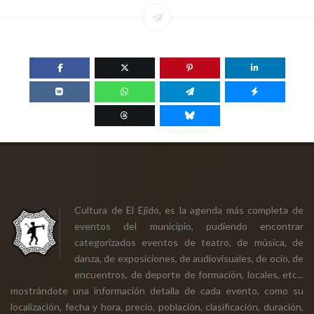
Cultura de El Ejido, es la agenda más completa de
eventos del municipio, pudiendo encontrar
categorizados eventos de teatro, de música, de
danza, de exposiciones, de audiovisuales, de ocio, de
encuentros, de deporte de formación, locales, etc...
mostrándote una información detalla de cada evento, como su
localización, fecha y hora, precio, población, clasificación, duración,