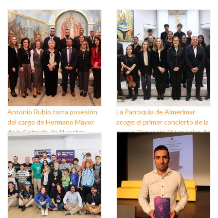
Antonio Rubio toma posesión
La Parroquia de Almerimar
del cargo de Hermano Mayor
acoge el primer concierto de la
de la Cofradía de Nuestro
nueva Orquesta Filarmónica de
Padre Jesús Nazareno y
El Ejido
Nuestra Señora de los Dolores
de Balerma