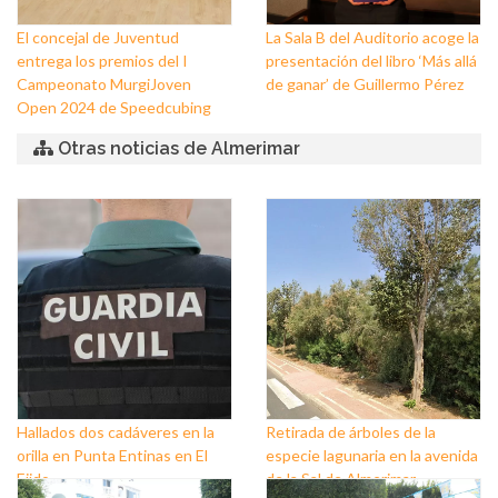
El concejal de Juventud
La Sala B del Auditorio acoge la
entrega los premios del I
presentación del libro ‘Más allá
Campeonato MurgiJoven
de ganar’ de Guillermo Pérez
Open 2024 de Speedcubing
Otras noticias de Almerimar
Hallados dos cadáveres en la
Retirada de árboles de la
orilla en Punta Entinas en El
especie lagunaria en la avenida
Ejido
de la Sal de Almerimar