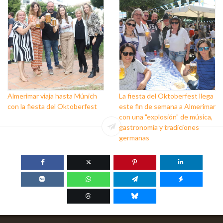
Almerimar viaja hasta Múnich
La fiesta del Oktoberfest llega
con la fiesta del Oktoberfest
este fin de semana a Almerimar
con una "explosión" de música,
gastronomía y tradiciones
germanas