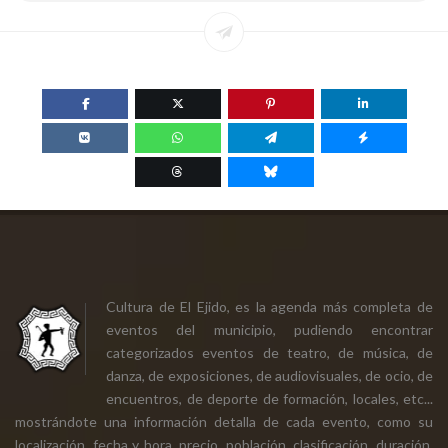
Cultura de El Ejido, es la agenda más completa de
eventos del municipio, pudiendo encontrar
categorizados eventos de teatro, de música, de
danza, de exposiciones, de audiovisuales, de ocio, de
encuentros, de deporte de formación, locales, etc...
mostrándote una información detalla de cada evento, como su
localización, fecha y hora, precio, población, clasificación, duración,