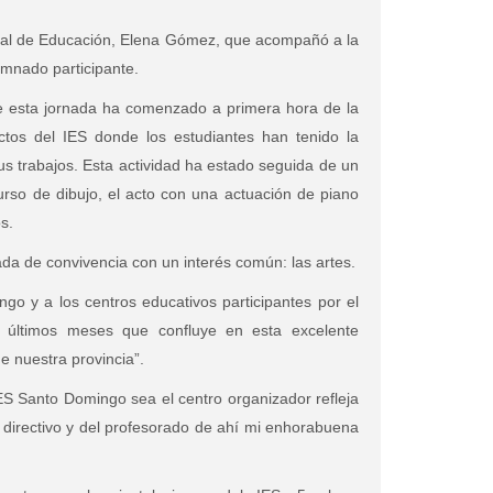
ejal de Educación, Elena Gómez, que acompañó a la
umnado participante.
de esta jornada ha comenzado a primera hora de la
os del IES donde los estudiantes han tenido la
 sus trabajos. Esta actividad ha estado seguida de un
urso de dibujo, el acto con una actuación de piano
s.
ada de convivencia con un interés común: las artes.
go y a los centros educativos participantes por el
s últimos meses que confluye en esta excelente
de nuestra provincia”.
S Santo Domingo sea el centro organizador refleja
o directivo y del profesorado de ahí mi enhorabuena