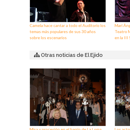
Camela hace cantar a todo el Auditorio los
Mari Áng
temas más populares de sus 30 años
Teatro M
sobre los escenarios
en la II
Otras noticias de El Ejido
Misa y procesión en el barrio de La Loma
Los acto