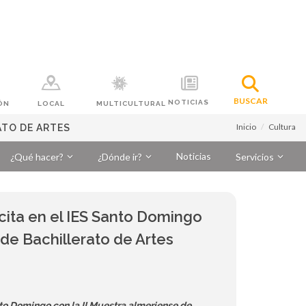
BUSCAR
NOTICIAS
ÓN
LOCAL
MULTICULTURAL
Inicio
Cultura
ATO DE ARTES
Noticias
¿Qué hacer?
¿Dónde ir?
Servicios
 cita en el IES Santo Domingo
 de Bachillerato de Artes
nto Domingo con la II Muestra almeriense de