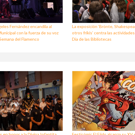
eles Fernández encandila al
La exposición ‘Brönte, Shakespea
unicipal con la fuerza de su voz
otros frikis’ centra las actividades
I Semana del Flamenco
Día de las Bibliotecas
s en honor a la Divina Infantita,
Festicómic El Ejido alcanza su XV 