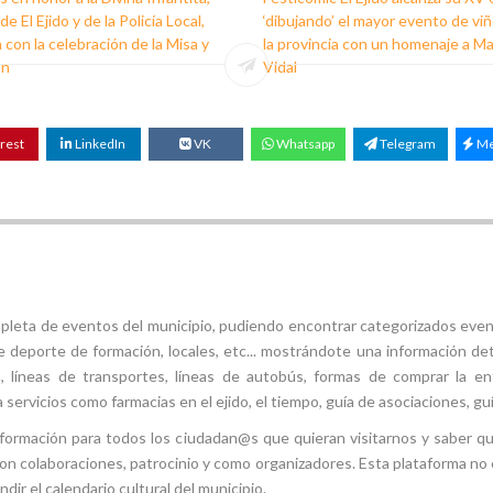
e El Ejido y de la Policía Local,
‘dibujando’ el mayor evento de vi
 con la celebración de la Misa y
la provincia con un homenaje a M
ón
Vidal
rest
LinkedIn
VK
Whatsapp
Telegram
Me
mpleta de eventos del municipio, pudiendo encontrar categorizados even
e deporte de formación, locales, etc... mostrándote una información det
ión, líneas de transportes, líneas de autobús, formas de comprar la e
 servicios como farmacias en el ejido, el tiempo, guía de asociaciones, guí
 información para todos los ciudadan@s que quieran visitarnos y saber q
con colaboraciones, patrocinio y como organizadores. Esta plataforma no 
ir el calendario cultural del municipio.