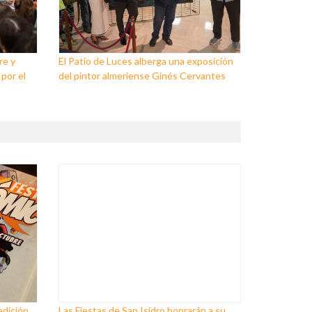
re y
El Patio de Luces alberga una exposición
 por el
del pintor almeriense Ginés Cervantes
edición
Las Fiestas de San Isidro honrarán a su