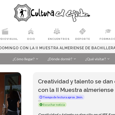
UDIOVISUAL
OCIO
ENCUENTROS
DEPORTE
FORMACI
O DOMINGO CON LA II MUESTRA ALMERIENSE DE BACHILLER
¿Cómo llegar?
¿Dónde dormir?
¿Qué visitar?
Creatividad y talento se dan
con la II Muestra almeriense
Tiempo de lectura aprox. 2min.
Escuchar noticia
Creatividad y talento se dan cita en el IES Sa