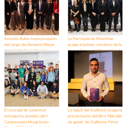
Antonio Rubio toma posesión
La Parroquia de Almerimar
del cargo de Hermano Mayor
acoge el primer concierto de la
de la Cofradía de Nuestro
nueva Orquesta Filarmónica de
Padre Jesús Nazareno y
El Ejido
Nuestra Señora de los Dolores
de Balerma
El concejal de Juventud
La Sala B del Auditorio acoge la
entrega los premios del I
presentación del libro ‘Más allá
Campeonato MurgiJoven
de ganar’ de Guillermo Pérez