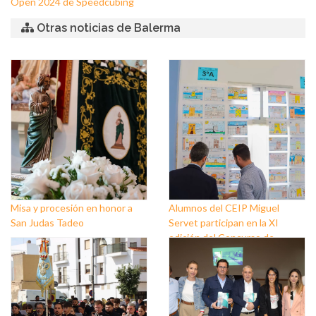
Open 2024 de Speedcubing
Otras noticias de Balerma
Misa y procesión en honor a
Alumnos del CEIP Miguel
San Judas Tadeo
Servet participan en la XI
edición del Concurso de
dibujos ‘Balerma y la Mar’ que
pone en valor las tradiciones
del núcleo