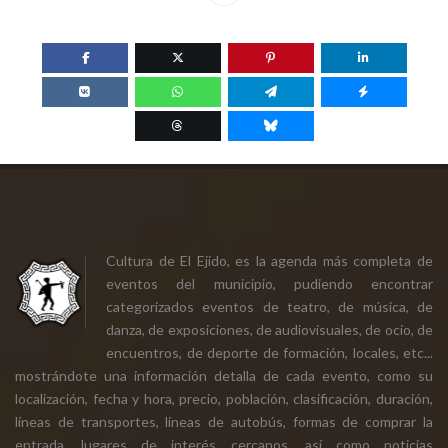
Cultura de El Ejido, es la agenda más completa de
eventos del municipio, pudiendo encontrar
categorizados eventos de teatro, de música, de
danza, de exposiciones, de audiovisuales, de ocio, de
encuentros, de deporte de formación, locales, etc...
mostrándote una información detalla de cada evento, como su
localización, fecha y hora, precio, población, clasificación, duración,
líneas de transportes, líneas de autobús, formas de comprar la
entrada, lugares de interés cercanos, así como noticias