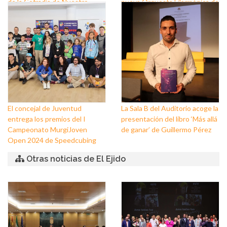
de la Cofradía de Nuestro
nueva Orquesta Filarmónica de
Padre Jesús Nazareno y
El Ejido
Nuestra Señora de los Dolores
de Balerma
El concejal de Juventud
La Sala B del Auditorio acoge la
entrega los premios del I
presentación del libro ‘Más allá
Campeonato MurgiJoven
de ganar’ de Guillermo Pérez
Open 2024 de Speedcubing
Otras noticias de El Ejido