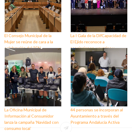
El Consejo Municipal de la
La I Gala de la DifCapacidad de
Mujer se reúne de cara a la
El Ejido reconoce a
celebración del 25N
asociaciones, usuarios y
personas que trabajan a favor
de este colectivo
La Oficina Municipal de
44 personas se incorporan al
Información al Consumidor
Ayuntamiento a través del
lanza la campaña ‘Navidad con
Programa Andalucía Activa
consumo local’