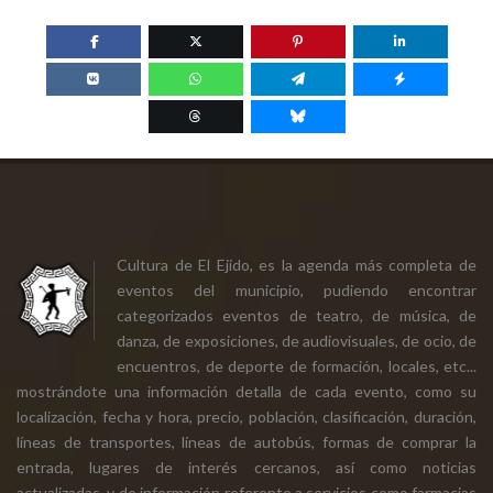
Cultura de El Ejido, es la agenda más completa de
eventos del municipio, pudiendo encontrar
categorizados eventos de teatro, de música, de
danza, de exposiciones, de audiovisuales, de ocio, de
encuentros, de deporte de formación, locales, etc...
mostrándote una información detalla de cada evento, como su
localización, fecha y hora, precio, población, clasificación, duración,
líneas de transportes, líneas de autobús, formas de comprar la
entrada, lugares de interés cercanos, así como noticias
actualizadas, y de información referente a servicios como farmacias