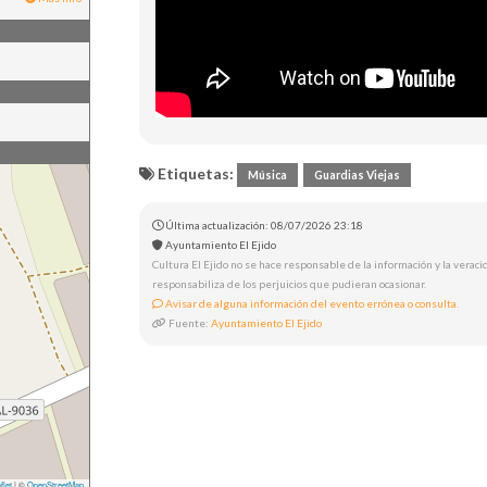
Etiquetas:
Música
Guardias Viejas
Última actualización: 08/07/2026 23:18
Ayuntamiento El Ejido
Cultura El Ejido no se hace responsable de la información y la veracid
responsabiliza de los perjuicios que pudieran ocasionar.
Avisar de alguna información del evento errónea o consulta.
Fuente:
Ayuntamiento El Ejido
flet
|
©
OpenStreetMap