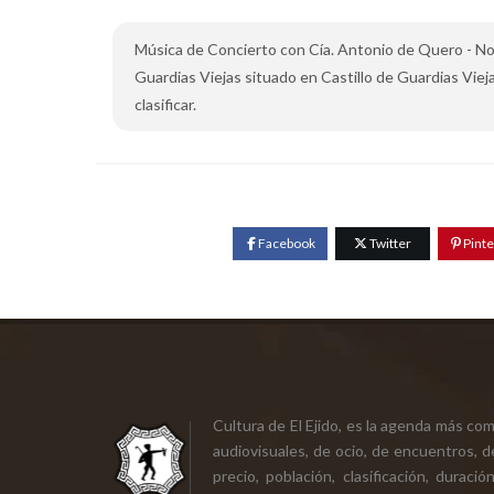
Música de Concierto con Cía. Antonio de Quero - No e
Guardias Viejas situado en Castillo de Guardias Viejas
clasificar.
Facebook
Twitter
Pinte
Cultura de El Ejido, es la agenda más co
audiovisuales, de ocio, de encuentros, d
precio, población, clasificación, durac