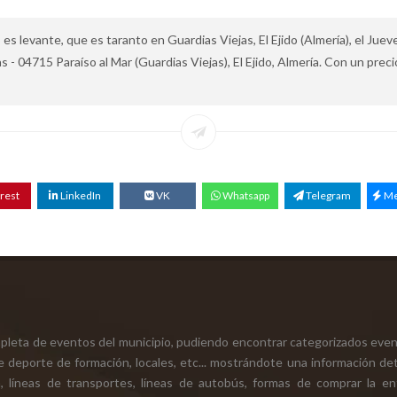
s levante, que es taranto en Guardias Viejas, El Ejido (Almería), el Juev
 - 04715 Paraíso al Mar (Guardias Viejas), El Ejido, Almería. Con un precio
rest
LinkedIn
VK
Whatsapp
Telegram
Me
mpleta de eventos del municipio, pudiendo encontrar categorizados even
e deporte de formación, locales, etc... mostrándote una información det
ión, líneas de transportes, líneas de autobús, formas de comprar la e