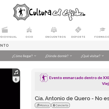
UDIOVISUAL
OCIO
ENCUENTROS
DEPORTE
FORMACI
RANTO
¿Cómo llegar?
¿Dónde dormir?
¿Qué visitar?
Evento enmarcado dentro de XXIV
Vie
Cía. Antonio de Quero - No es
Música
Concierto