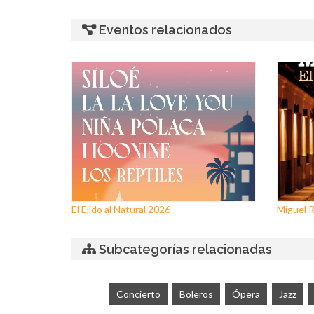
Eventos relacionados
El Ejido al Natural 2026
Miguel Rí
Subcategorías relacionadas
Concierto
Boleros
Ópera
Jazz