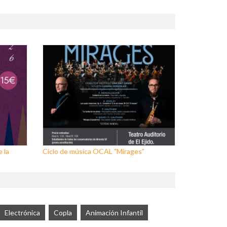
 la
Ciclo de música OCAL "Mirages"
Electrónica
Copla
Animación Infantil