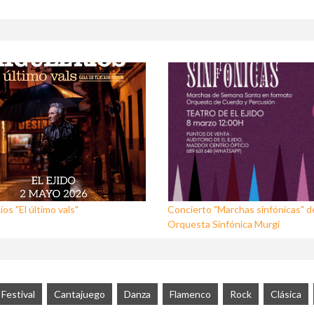
os "El último vals"
Concierto "Marchas sinfónicas" de
Orquesta Sinfónica Murgi
Festival
Cantajuego
Danza
Flamenco
Rock
Clásica