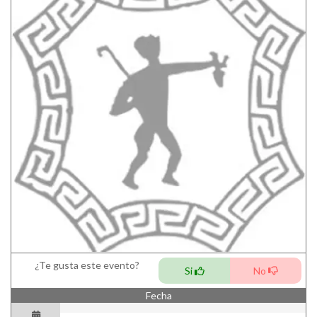
¿Te gusta este evento?
Si
No
Fecha