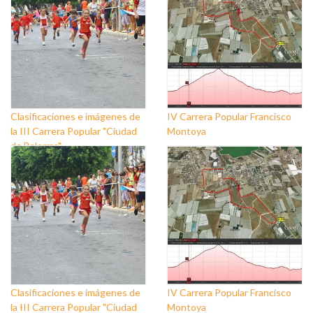
Clasificaciones e imágenes de
IV Carrera Popular Francisco
la III Carrera Popular "Ciudad
Montoya
de Balerma"
Clasificaciones e imágenes de
IV Carrera Popular Francisco
la III Carrera Popular "Ciudad
Montoya