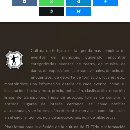
Cultura de El Ejido, es la agenda más completa de
eventos del municipio, pudiendo encontrar
categorizados eventos de teatro, de música, de
danza, de exposiciones, de audiovisuales, de ocio, de
encuentros, de deporte de formación, locales, etc...
mostrándote una información detalla de cada evento, como su
localización, fecha y hora, precio, población, clasificación, duración,
líneas de transportes, líneas de autobús, formas de comprar la
entrada, lugares de interés cercanos, así como noticias
actualizadas, y de información referente a servicios como farmacias
en el ejido, el tiempo, guía de asociaciones, guía de bibliotecas.
Plataforma para la difusión de la cultura de El Ejido e información