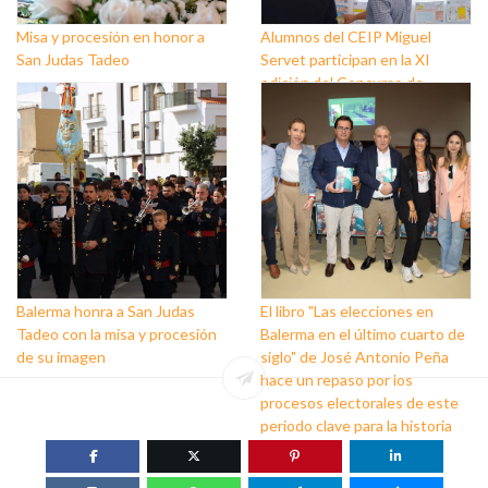
Misa y procesión en honor a
Alumnos del CEIP Miguel
San Judas Tadeo
Servet participan en la XI
edición del Concurso de
dibujos ‘Balerma y la Mar’ que
pone en valor las tradiciones
del núcleo
Balerma honra a San Judas
El libro "Las elecciones en
Tadeo con la misa y procesión
Balerma en el último cuarto de
de su imagen
siglo" de José Antonio Peña
hace un repaso por los
procesos electorales de este
periodo clave para la historia