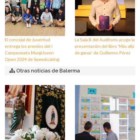
El concejal de Juventud
La Sala B del Auditorio acoge la
entrega los premios del I
presentación del libro ‘Más allá
Campeonato MurgiJoven
de ganar’ de Guillermo Pérez
Open 2024 de Speedcubing
Otras noticias de Balerma