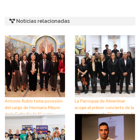
Noticias relacionadas
Antonio Rubio toma posesión
La Parroquia de Almerimar
del cargo de Hermano Mayor
acoge el primer concierto de la
de la Cofradía de Nuestro
nueva Orquesta Filarmónica de
Padre Jesús Nazareno y
El Ejido
Nuestra Señora de los Dolores
de Balerma