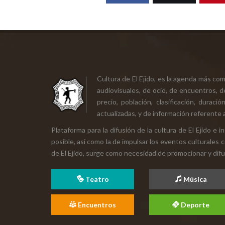
Cultura de El Ejido, es la agenda más co
audiovisuales, de ocio, de encuentros, d
precio, población, clasificación, durac
actualizadas, y de información referente a
Plataforma para la difusión de la cultura de El Ejido e
posible, así como la de impulsar los eventos culturales 
de El Ejido, surge como necesidad de promocionar y difund
Teatro
Música
Encuentros
Deporte