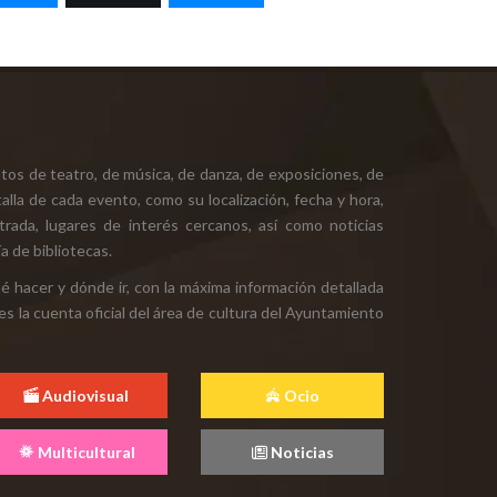
tos de teatro, de música, de danza, de exposiciones, de
alla de cada evento, como su localización, fecha y hora,
ntrada, lugares de interés cercanos, así como noticias
a de bibliotecas.
ué hacer y dónde ir, con la máxima información detallada
es la cuenta oficial del área de cultura del Ayuntamiento
Audiovisual
Ocio
Multicultural
Noticias