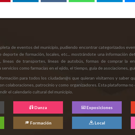
mpleta de eventos del municipio, pudiendo encontrar categorizados even
e deporte de formación, locales, etc... mostrándote una información det
ión, líneas de transportes, líneas de autobús, formas de comprar la e
 servicios como farmacias en el ejido, el tiempo, guía de asociaciones, guí
 información para todos los ciudadan@s que quieran visitarnos y saber q
con colaboraciones, patrocinio y como organizadores. Esta plataforma no 
ir el calendario cultural del municipio.
Danza
Exposiciones
Formación
Local