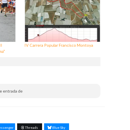
II
IV Carrera Popular Francisco Montoya
ma"
 de entrada de
ssenger
Threads
Blue Sky