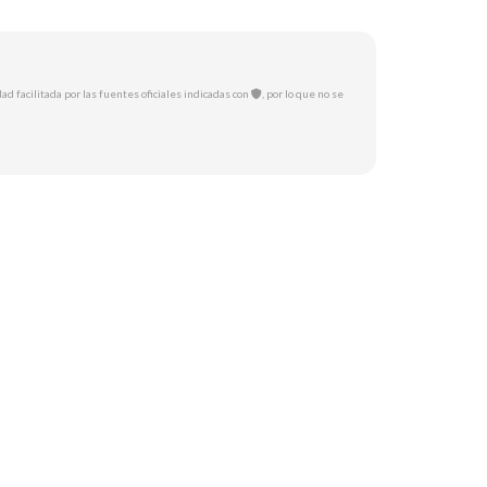
ad facilitada por las fuentes oficiales indicadas con
, por lo que no se