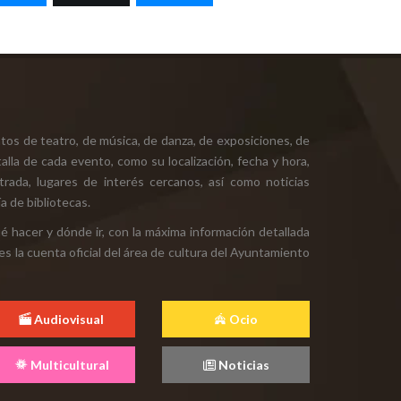
tos de teatro, de música, de danza, de exposiciones, de
alla de cada evento, como su localización, fecha y hora,
ntrada, lugares de interés cercanos, así como noticias
a de bibliotecas.
ué hacer y dónde ir, con la máxima información detallada
es la cuenta oficial del área de cultura del Ayuntamiento
Audiovisual
Ocio
Multicultural
Noticias