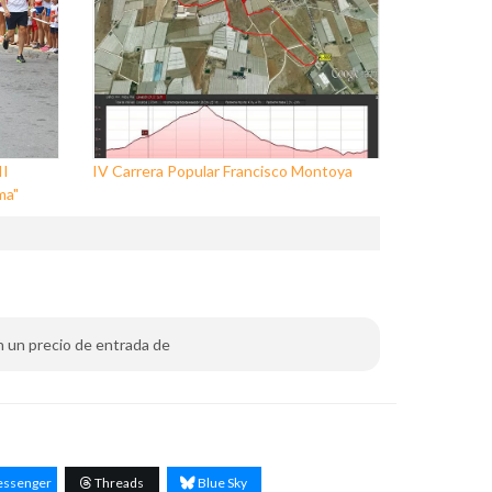
II
IV Carrera Popular Francisco Montoya
ma"
Con un precio de entrada de
ssenger
Threads
Blue Sky