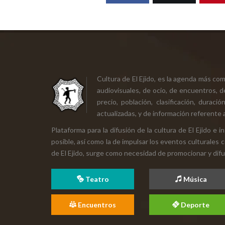
Cultura de El Ejido, es la agenda más co
audiovisuales, de ocio, de encuentros, d
precio, población, clasificación, durac
actualizadas, y de información referente a
Plataforma para la difusión de la cultura de El Ejido e
posible, así como la de impulsar los eventos culturales 
de El Ejido, surge como necesidad de promocionar y difund
Teatro
Música
Encuentros
Deporte