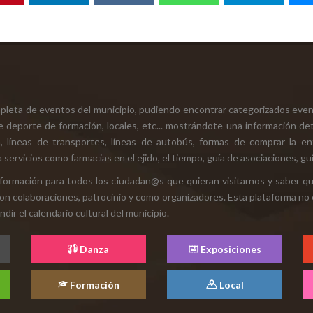
mpleta de eventos del municipio, pudiendo encontrar categorizados even
e deporte de formación, locales, etc... mostrándote una información det
ión, líneas de transportes, líneas de autobús, formas de comprar la e
 servicios como farmacias en el ejido, el tiempo, guía de asociaciones, guí
 información para todos los ciudadan@s que quieran visitarnos y saber q
con colaboraciones, patrocinio y como organizadores. Esta plataforma no 
ir el calendario cultural del municipio.
Danza
Exposiciones
Formación
Local