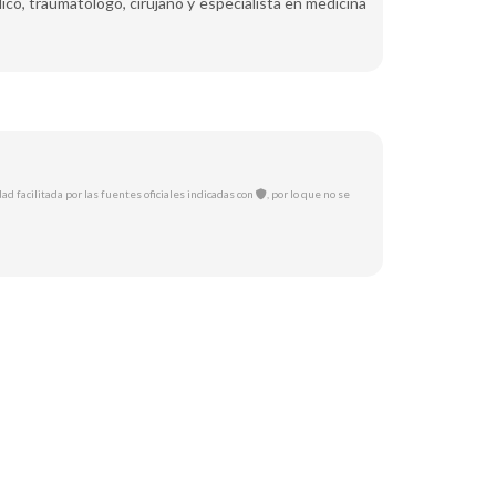
ico, traumatólogo, cirujano y especialista en medicina
ad facilitada por las fuentes oficiales indicadas con
, por lo que no se