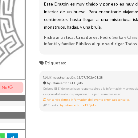
Este Dragón es muy tímido y por eso es muy dif
interior de un huevo. Para encontrarle viajamo
continentes hasta llegar a una misteriosa is
monstruos, hadas, y una bruja.
Ficha artística:
Creadores:
Pedro Serka y Chris
infantil y familiar
Público al que se dirige:
Todos 
Etiquetas:
Última actualización: 11/07/2026 01:28
Ayuntamiento de El Ejido
No
Cultura El Ejido no se hace responsable de la información y la veracid
responsabiliza de los perjuicios que pudieran ocasionar.
Avisar de alguna información del evento errónea o consulta.
Fuente:
Ayuntamiento de El Ejido