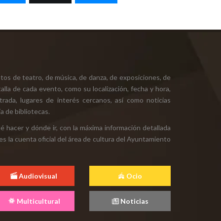
tos de teatro, de música, de danza, de exposiciones, de
alla de cada evento, como su localización, fecha y hora,
ntrada, lugares de interés cercanos, así como noticias
a de bibliotecas.
ué hacer y dónde ir, con la máxima información detallada
es la cuenta oficial del área de cultura del Ayuntamiento
Audiovisual
Ocio
Multicultural
Noticias