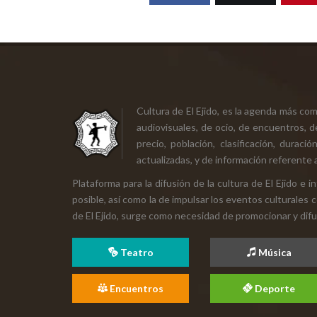
Cultura de El Ejido, es la agenda más co
audiovisuales, de ocio, de encuentros, d
precio, población, clasificación, durac
actualizadas, y de información referente a
Plataforma para la difusión de la cultura de El Ejido e
posible, así como la de impulsar los eventos culturales 
de El Ejido, surge como necesidad de promocionar y difund
Teatro
Música
Encuentros
Deporte