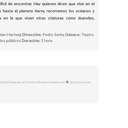
ícil de encontrar. Hay quienes dicen que vive en el
s hasta el planeta tierra, recorremos los océanos y
la en la que viven otras criaturas como duendes,
tian Hartwig
Dirección:
Pedro Serka
Género:
Teatro
los públicos
Duración:
1 hora
ad facilitada por las fuentes oficiales indicadas con
, por lo que no se