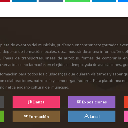
mpleta de eventos del municipio, pudiendo encontrar categorizados even
e deporte de formación, locales, etc... mostrándote una información det
ión, líneas de transportes, líneas de autobús, formas de comprar la e
 servicios como farmacias en el ejido, el tiempo, guía de asociaciones, guí
 información para todos los ciudadan@s que quieran visitarnos y saber q
con colaboraciones, patrocinio y como organizadores. Esta plataforma no 
ir el calendario cultural del municipio.
Danza
Exposiciones
Formación
Local