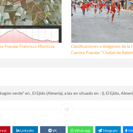
ra Popular Francisco Montoya
Clasificaciones e imágenes de la I
Carrera Popular "Ciudad de Baler
gón verde" en , El Ejido (Almería), a las en situado en - (), El Ejido, Alme
rest
LinkedIn
VK
Whatsapp
Telegram
Me