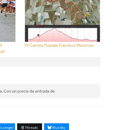
II
IV Carrera Popular Francisco Montoya
ma"
ría. Con un precio de entrada de
ssenger
Threads
Blue Sky