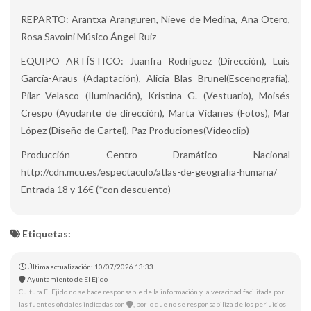
REPARTO: Arantxa Aranguren, Nieve de Medina, Ana Otero,
Rosa Savoini Músico Ángel Ruiz
EQUIPO ARTÍSTICO: Juanfra Rodríguez (Dirección), Luis
García-Araus (Adaptación), Alicia Blas Brunel(Escenografía),
Pilar Velasco (Iluminación), Kristina G. (Vestuario), Moisés
Crespo (Ayudante de dirección), Marta Vidanes (Fotos), Mar
López (Diseño de Cartel), Paz Produciones(Videoclip)
Producción Centro Dramático Nacional
http://cdn.mcu.es/espectaculo/atlas-de-geografia-humana/
Entrada 18 y 16€ (*con descuento)
Etiquetas:
Última actualización: 10/07/2026 13:33
Ayuntamiento de El Ejido
Cultura El Ejido no se hace responsable de la información y la veracidad facilitada por
las fuentes oficiales indicadas con
, por lo que no se responsabiliza de los perjuicios