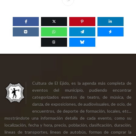
Cultura de El Ejido, es la agenda más completa de
eventos del municipio, pudiendo encontrar
categorizados eventos de teatro, de música, de
danza, de exposiciones, de audiovisuales, de ocio, de
encuentros, de deporte de formación, locales, etc...
mostrándote una información detalla de cada evento, como su
localización, fecha y hora, precio, población, clasificación, duración,
líneas de transportes, líneas de autobús, formas de comprar la