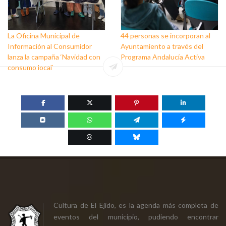
La Oficina Municipal de
44 personas se incorporan al
Información al Consumidor
Ayuntamiento a través del
lanza la campaña ‘Navidad con
Programa Andalucía Activa
consumo local’
Cultura de El Ejido, es la agenda más completa de
eventos del municipio, pudiendo encontrar