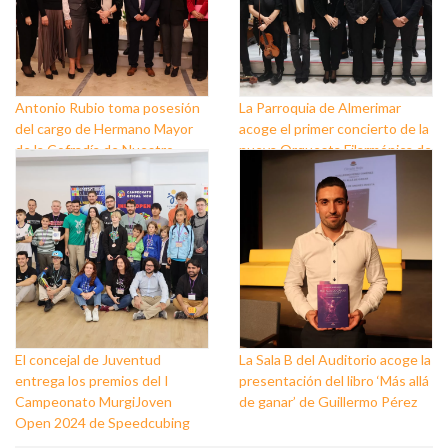
Antonio Rubio toma posesión
La Parroquia de Almerimar
del cargo de Hermano Mayor
acoge el primer concierto de la
de la Cofradía de Nuestro
nueva Orquesta Filarmónica de
Padre Jesús Nazareno y
El Ejido
Nuestra Señora de los Dolores
de Balerma
El concejal de Juventud
La Sala B del Auditorio acoge la
entrega los premios del I
presentación del libro ‘Más allá
Campeonato MurgiJoven
de ganar’ de Guillermo Pérez
Open 2024 de Speedcubing