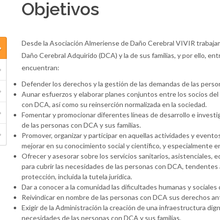
Objetivos
Desde la Asociación Almeriense de Daño Cerebral VIVIR trabajamo
Daño Cerebral Adquirido (DCA) y la de sus familias, y por ello, ent
encuentran:
Defender los derechos y la gestión de las demandas de las perso
Aunar esfuerzos y elaborar planes conjuntos entre los socios del c
con DCA, así como su reinserción normalizada en la sociedad.
Fomentar y promocionar diferentes líneas de desarrollo e investiga
de las personas con DCA y sus familias.
Promover, organizar y participar en aquellas actividades y evento
mejorar en su conocimiento social y científico, y especialmente e
Ofrecer y asesorar sobre los servicios sanitarios, asistenciales, e
para cubrir las necesidades de las personas con DCA, tendentes a 
protección, incluida la tutela jurídica.
Dar a conocer a la comunidad las dificultades humanas y sociales 
Reivindicar en nombre de las personas con DCA sus derechos ante 
Exigir de la Administración la creación de una infraestructura di
necesidades de las personas con DCA y sus familias.