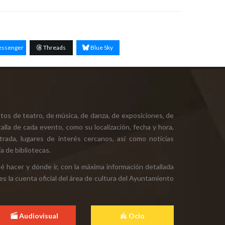
ssenger
Threads
Blue Sky
tos de teatro, de música, de danza, de exposiciones, de
alla de cada evento, como su localización, fecha y hora,
ntrada, lugares de interés cercanos, así como noticias
a de bibliotecas.
ué hacer y dónde ir, con la máxima información detallada
es la cuenta oficial del área de cultura del Ayuntamiento
Audiovisual
Ocio