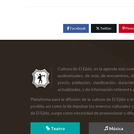
Facebook
Twitter
Pinte
Cultura de El Ejido, es la agenda más co
audiovisuales, de ocio, de encuentros, d
precio, población, clasificación, durac
actualizadas, y de información referente a
Plataforma para la difusión de la cultura de El Ejido e
posible, así como la de impulsar los eventos culturales 
de El Ejido, surge como necesidad de promocionar y difund
Teatro
Música