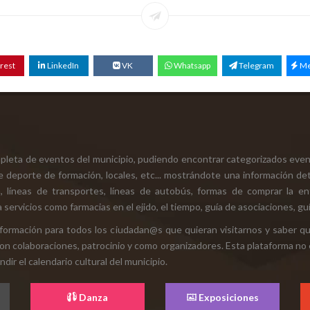
rest
LinkedIn
VK
Whatsapp
Telegram
Me
mpleta de eventos del municipio, pudiendo encontrar categorizados even
e deporte de formación, locales, etc... mostrándote una información det
ión, líneas de transportes, líneas de autobús, formas de comprar la e
 servicios como farmacias en el ejido, el tiempo, guía de asociaciones, guí
 información para todos los ciudadan@s que quieran visitarnos y saber q
con colaboraciones, patrocinio y como organizadores. Esta plataforma no 
ir el calendario cultural del municipio.
Danza
Exposiciones