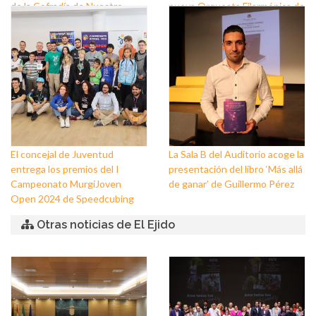
de la Cofradía de Nuestro
nueva Orquesta Filarmónica de
Padre Jesús Nazareno y
El Ejido
Nuestra Señora de los Dolores
de Balerma
El concejal de Juventud
La Sala B del Auditorio acoge la
entrega los premios del I
presentación del libro ‘Más allá
Campeonato MurgiJoven
de ganar’ de Guillermo Pérez
Open 2024 de Speedcubing
Otras noticias de El Ejido