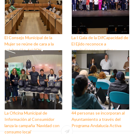
El Consejo Municipal de la
La I Gala de la DifCapacidad de
Mujer se reúne de cara a la
El Ejido reconoce a
celebración del 25N
asociaciones, usuarios y
personas que trabajan a favor
de este colectivo
La Oficina Municipal de
44 personas se incorporan al
Información al Consumidor
Ayuntamiento a través del
lanza la campaña ‘Navidad con
Programa Andalucía Activa
consumo local’