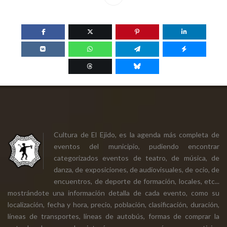
Cultura de El Ejido, es la agenda más completa de
eventos del municipio, pudiendo encontrar
categorizados eventos de teatro, de música, de
danza, de exposiciones, de audiovisuales, de ocio, de
encuentros, de deporte de formación, locales, etc...
mostrándote una información detalla de cada evento, como su
localización, fecha y hora, precio, población, clasificación, duración,
líneas de transportes, líneas de autobús, formas de comprar la