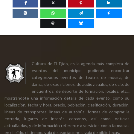
Cultura de El Ejido, es la agenda más completa de
eventos del municipio, pudiendo encontrar
categorizados eventos de teatro, de música, de
danza, de exposiciones, de audiovisuales, de ocio, de
encuentros, de deporte de formación, locales, etc...
mostrándote una información detalla de cada evento, como su
localización, fecha y hora, precio, población, clasificación, duración,
líneas de transportes, líneas de autobús, formas de comprar la
entrada, lugares de interés cercanos, así como noticias
actualizadas, y de información referente a servicios como farmacias
en el ejido, el tiempo, guía de asociaciones, guía de bibliotecas.