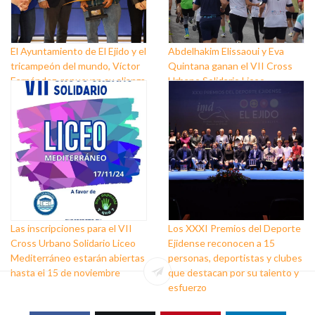
El Ayuntamiento de El Ejido y el
Abdelhakim Elissaoui y Eva
tricampeón del mundo, Víctor
Quintana ganan el VII Cross
Fernández, renuevan su alianza
Urbano Solidario Liceo
para seguir promocionando las
Mediterráneo
bondades del municipio por el
mundo
Las inscripciones para el VII
Los XXXI Premios del Deporte
Cross Urbano Solidario Liceo
Ejidense reconocen a 15
Mediterráneo estarán abiertas
personas, deportistas y clubes
hasta el 15 de noviembre
que destacan por su talento y
esfuerzo