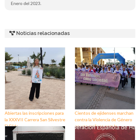
Enero del 2023.
Noticias relacionadas
Abiertas las inscripciones para
Cientos de ejidenses marchan
la XXXVII Carrera San Silvestre
contra la Violencia de Género
El Ejido
en una mañana para la
reivindicación y la
concienciación