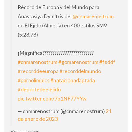
Récord de Europa y del Mundo para
Anastasiya Dymitriv del
@cnmarenostrum
de El Ejido (Almería) en 400 estilos SM9
(5:28.78)
¡Magnífica!????????????????????????
#cnmarenostrum
#gomarenostrum
#feddf
#recorddeeuropa
#recorddelmundo
#paraolimpics
#natacionadaptada
#deportedeelejido
pic.twitter.com/7p1NF77YYw
— cnmarenostrum (@cnmarenostrum)
21
de enero de 2023