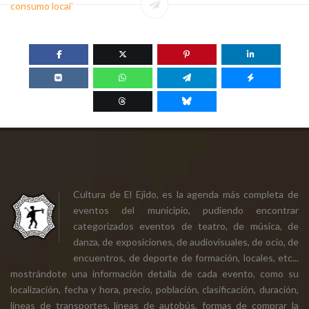
consumo local’
Cultura de El Ejido, es la agenda más completa de
eventos del municipio, pudiendo encontrar
categorizados eventos de teatro, de música, de
danza, de exposiciones, de audiovisuales, de ocio, de
encuentros, de deporte de formación, locales, etc...
mostrándote una información detalla de cada evento, como su
localización, fecha y hora, precio, población, clasificación, duración,
líneas de transportes, líneas de autobús, formas de comprar la