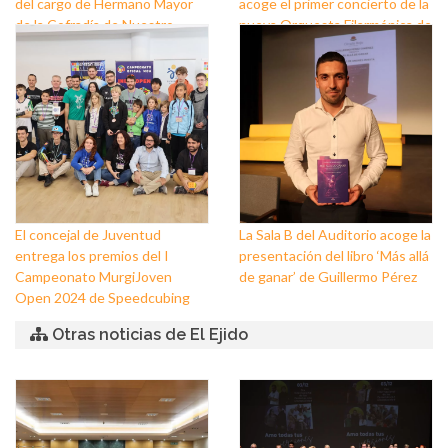
del cargo de Hermano Mayor
acoge el primer concierto de la
de la Cofradía de Nuestro
nueva Orquesta Filarmónica de
Padre Jesús Nazareno y
El Ejido
Nuestra Señora de los Dolores
de Balerma
El concejal de Juventud
La Sala B del Auditorio acoge la
entrega los premios del I
presentación del libro ‘Más allá
Campeonato MurgiJoven
de ganar’ de Guillermo Pérez
Open 2024 de Speedcubing
Otras noticias de El Ejido