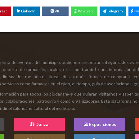
rest
LinkedIn
VK
Whatsapp
Telegram
Me
mpleta de eventos del municipio, pudiendo encontrar categorizados even
e deporte de formación, locales, etc... mostrándote una información det
ión, líneas de transportes, líneas de autobús, formas de comprar la e
 servicios como farmacias en el ejido, el tiempo, guía de asociaciones, guí
 información para todos los ciudadan@s que quieran visitarnos y saber q
con colaboraciones, patrocinio y como organizadores. Esta plataforma no 
ir el calendario cultural del municipio.
Danza
Exposiciones