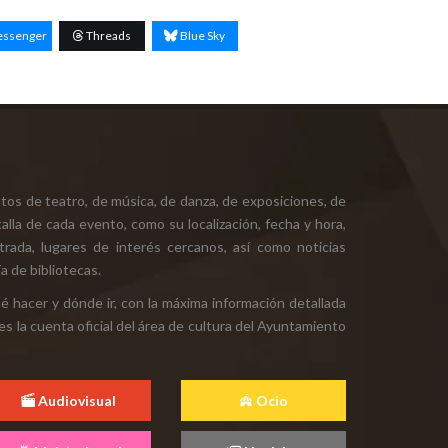
ssenger
Threads
Blue Sky
tos de teatro, de música, de danza, de exposiciones, de
alla de cada evento, como su localización, fecha y hora,
ntrada, lugares de interés cercanos, así como noticias
a de bibliotecas.
ué hacer y dónde ir, con la máxima información detallada
es la cuenta oficial del área de cultura del Ayuntamiento
Audiovisual
Ocio