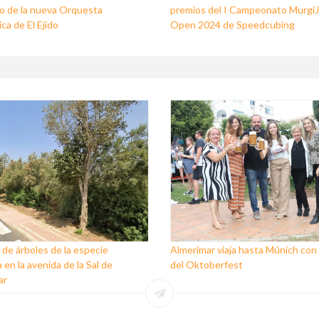
o de la nueva Orquesta
premios del I Campeonato Murgi
ca de El Ejido
Open 2024 de Speedcubing
 de árboles de la especie
Almerimar viaja hasta Múnich con l
 en la avenida de la Sal de
del Oktoberfest
ar