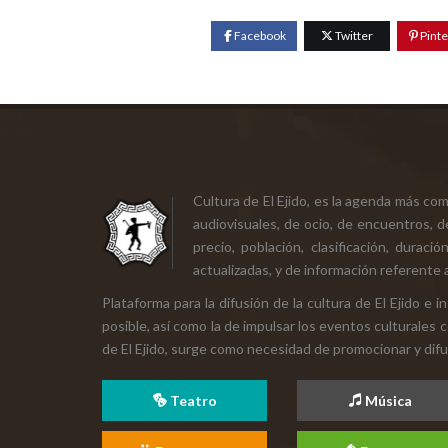
Facebook
Twitter
Pinte
Cultura de El Ejido, es la agenda más co
audiovisuales, de ocio, de encuentros, d
precio, población, clasificación, durac
actualizadas, y de información referente a
Plataforma para la difusión de la cultura de El Ejido e
posible, así como la de impulsar los eventos culturales 
de El Ejido, surge como necesidad de promocionar y difund
Teatro
Música