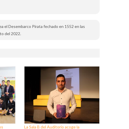
rea el Desembarco Pirata fechado en 1552 en las
to del 2022.
os
La Sala B del Auditorio acoge la