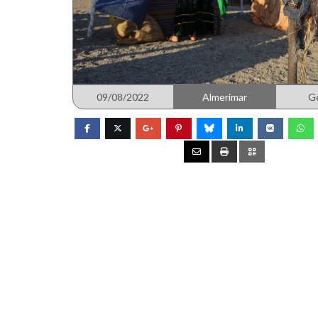
09/08/2022
Almerimar
G