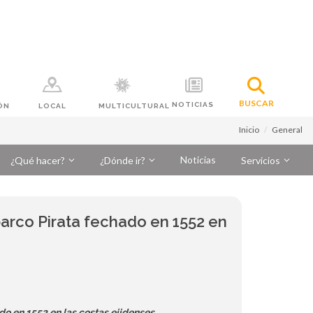
BUSCAR
NOTICIAS
ÓN
LOCAL
MULTICULTURAL
Inicio
General
Noticias
¿Qué hacer?
¿Dónde ir?
Servicios
arco Pirata fechado en 1552 en
o en 1552 en las costas ejidenses