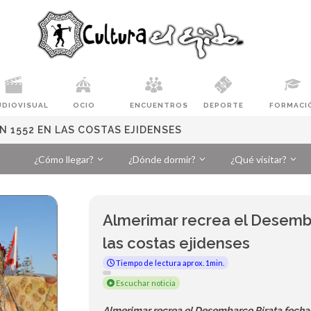
UDIOVISUAL
OCIO
ENCUENTROS
DEPORTE
FORMACI
N 1552 EN LAS COSTAS EJIDENSES
¿Cómo llegar?
¿Dónde dormir?
¿Qué visitar?
Almerimar recrea el Desemb
las costas ejidenses
Tiempo de lectura aprox. 1min.
Escuchar noticia
Almerimar recrea el Desembarco Pirata fechad