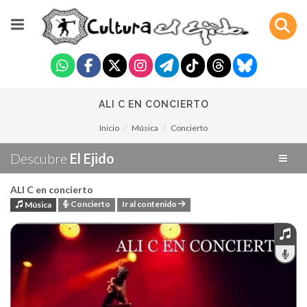
ALI C EN CONCIERTO
Inicio
Música
Concierto
Descubre
El Ejido
ALI C en concierto
Concierto
Ir al contenido
Música