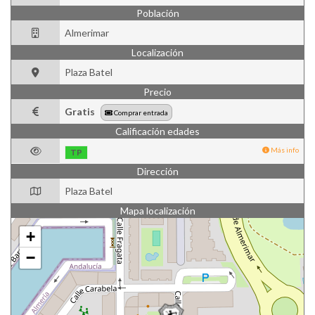
Población
Almerimar
Localización
Plaza Batel
Precio
Gratis
Comprar entrada
Calificación edades
Más info
TP
Dirección
Plaza Batel
Mapa localización
+
−