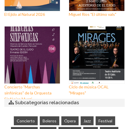
El Ejido al Natural 2026
Miguel Ríos "El último vals"
Concierto "Marchas
Ciclo de música OCAL
sinfónicas" de la Orquesta
"Mirages"
Sinfónica Murgi
Subcategorías relacionadas
Concierto
Boleros
Ópera
Jazz
Festival