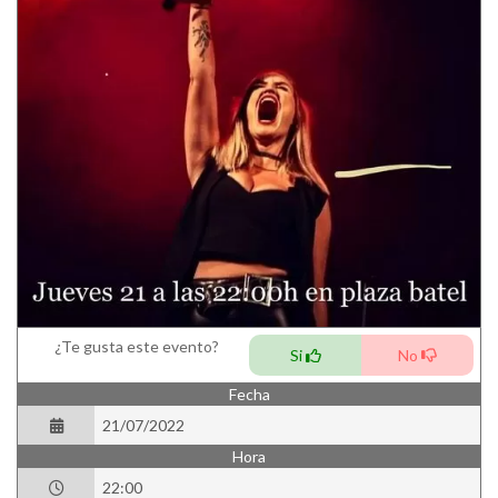
¿Te gusta este evento?
Si
No
Fecha
21/07/2022
Hora
22:00