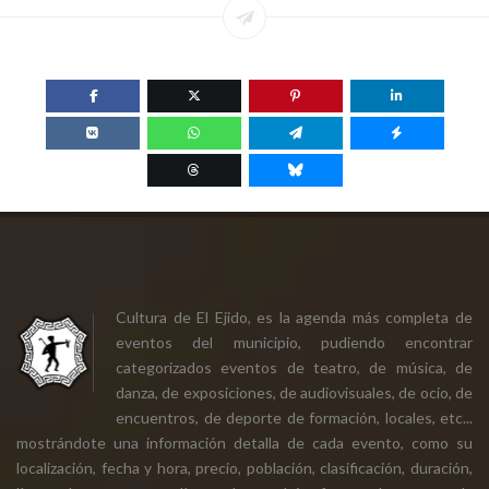
Cultura de El Ejido, es la agenda más completa de
eventos del municipio, pudiendo encontrar
categorizados eventos de teatro, de música, de
danza, de exposiciones, de audiovisuales, de ocio, de
encuentros, de deporte de formación, locales, etc...
mostrándote una información detalla de cada evento, como su
localización, fecha y hora, precio, población, clasificación, duración,