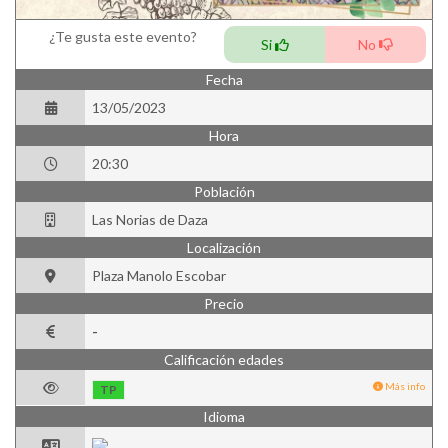
¿Te gusta este evento?
Si
No
Fecha
13/05/2023
Hora
20:30
Población
Las Norias de Daza
Localización
Plaza Manolo Escobar
Precio
-
Calificación edades
Más info
TP
Idioma