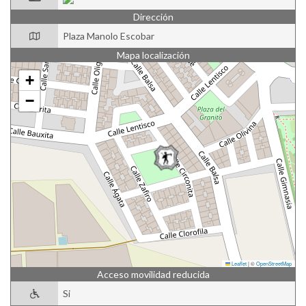
Dirección
Plaza Manolo Escobar
Mapa localización
+
−
Leaflet
|
©
OpenStreetMap
Acceso movilidad reducida
Si