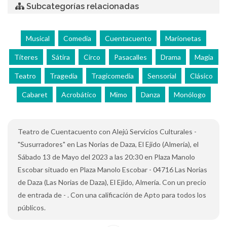
Subcategorías relacionadas
Musical
Comedia
Cuentacuento
Marionetas
Títeres
Sátira
Circo
Pasacalles
Drama
Magia
Teatro
Tragedia
Tragicomedia
Sensorial
Clásico
Cabaret
Acrobático
Mimo
Danza
Monólogo
Teatro de Cuentacuento con Alejú Servicios Culturales -
"Susurradores" en Las Norias de Daza, El Ejido (Almería), el
Sábado 13 de Mayo del 2023 a las 20:30 en Plaza Manolo
Escobar situado en Plaza Manolo Escobar - 04716 Las Norias
de Daza (Las Norias de Daza), El Ejido, Almería. Con un precio
de entrada de - . Con una calificación de Apto para todos los
públicos.