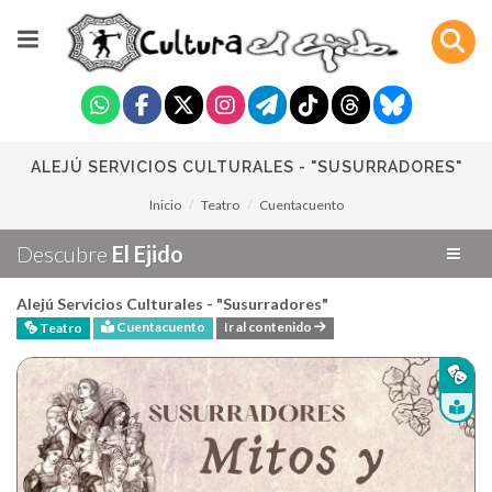
ALEJÚ SERVICIOS CULTURALES - "SUSURRADORES"
Inicio
Teatro
Cuentacuento
Descubre
El Ejido
Alejú Servicios Culturales - "Susurradores"
Cuentacuento
Ir al contenido
Teatro