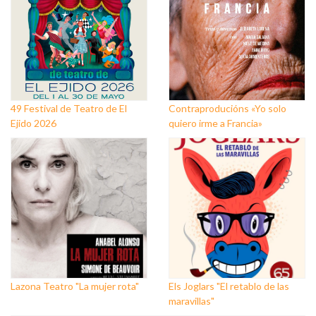
49 Festival de Teatro de El
Contraproducións «Yo solo
Ejido 2026
quiero irme a Francia»
Lazona Teatro "La mujer rota"
Els Joglars "El retablo de las
maravillas"