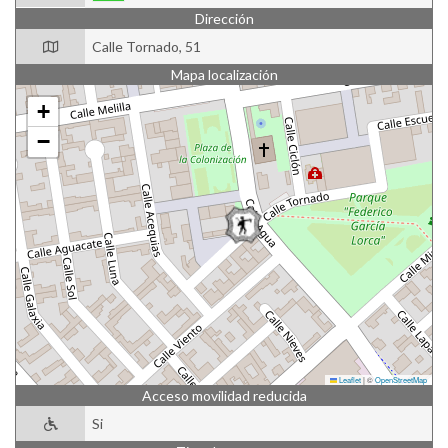
Dirección
Calle Tornado, 51
Mapa localización
+
−
Leaflet
|
©
OpenStreetMap
Acceso movilidad reducida
Si