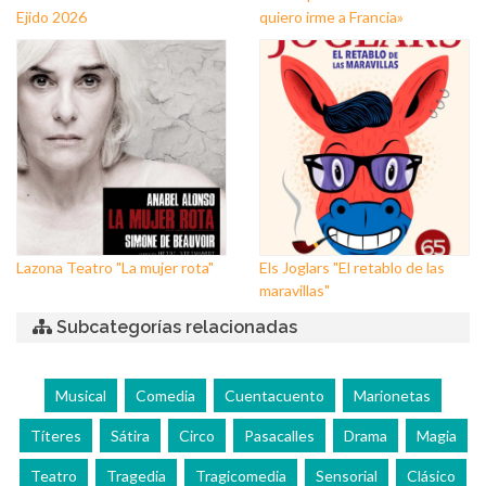
Ejido 2026
quiero irme a Francia»
Lazona Teatro "La mujer rota"
Els Joglars "El retablo de las
maravillas"
Subcategorías relacionadas
Musical
Comedia
Cuentacuento
Marionetas
Títeres
Sátira
Circo
Pasacalles
Drama
Magia
Teatro
Tragedia
Tragicomedia
Sensorial
Clásico