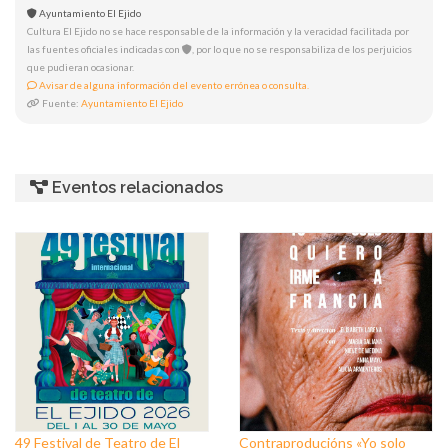
Ayuntamiento El Ejido
Cultura El Ejido no se hace responsable de la información y la veracidad facilitada por
las fuentes oficiales indicadas con
, por lo que no se responsabiliza de los perjuicios
que pudieran ocasionar.
Avisar de alguna información del evento errónea o consulta.
Fuente:
Ayuntamiento El Ejido
Eventos relacionados
49 Festival de Teatro de El
Contraproducións «Yo solo