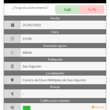
¿Te gusta este evento?
Si
No
Fecha
25/05/2023
Hora
19:00
Duración aprox
60min.
Población
San Agustín
Localización
Centro de Usos Múltiples de San Agustín
Precio
-
Calificación edades
Más info
TP