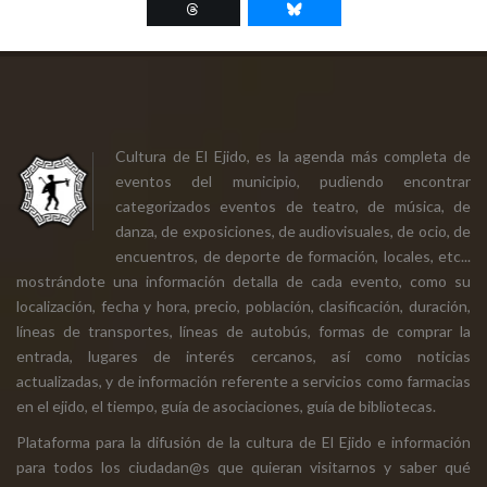
Cultura de El Ejido, es la agenda más completa de
eventos del municipio, pudiendo encontrar
categorizados eventos de teatro, de música, de
danza, de exposiciones, de audiovisuales, de ocio, de
encuentros, de deporte de formación, locales, etc...
mostrándote una información detalla de cada evento, como su
localización, fecha y hora, precio, población, clasificación, duración,
líneas de transportes, líneas de autobús, formas de comprar la
entrada, lugares de interés cercanos, así como noticias
actualizadas, y de información referente a servicios como farmacias
en el ejido, el tiempo, guía de asociaciones, guía de bibliotecas.
Plataforma para la difusión de la cultura de El Ejido e información
para todos los ciudadan@s que quieran visitarnos y saber qué