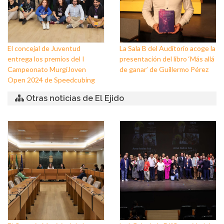
El concejal de Juventud
La Sala B del Auditorio acoge la
entrega los premios del I
presentación del libro ‘Más allá
Campeonato MurgiJoven
de ganar’ de Guillermo Pérez
Open 2024 de Speedcubing
Otras noticias de El Ejido