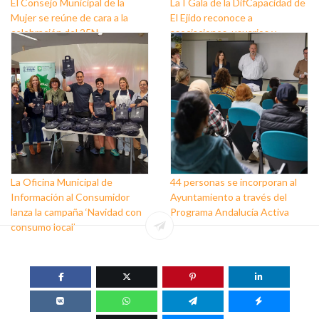
El Consejo Municipal de la
La I Gala de la DifCapacidad de
Mujer se reúne de cara a la
El Ejido reconoce a
celebración del 25N
asociaciones, usuarios y
personas que trabajan a favor
de este colectivo
La Oficina Municipal de
44 personas se incorporan al
Información al Consumidor
Ayuntamiento a través del
lanza la campaña ‘Navidad con
Programa Andalucía Activa
consumo local’