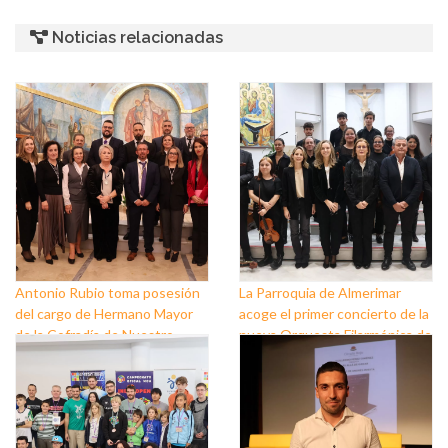
Noticias relacionadas
Antonio Rubio toma posesión
La Parroquia de Almerimar
del cargo de Hermano Mayor
acoge el primer concierto de la
de la Cofradía de Nuestro
nueva Orquesta Filarmónica de
Padre Jesús Nazareno y
El Ejido
Nuestra Señora de los Dolores
de Balerma