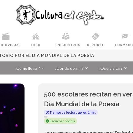
UDIOVISUAL
OCIO
ENCUENTROS
DEPORTE
FORMACI
ORIO POR EL DÍA MUNDIAL DE LA POESÍA
¿Cómo llegar?
¿Dónde dormir?
¿Qué visitar?
500 escolares recitan en vers
Día Mundial de la Poesía
Tiempo de lectura aprox. 1min.
Escuchar noticia
500 escolares recitan en verso en el Teatro Au