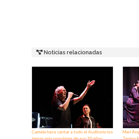
Noticias relacionadas
Camela hace cantar a todo el Auditorio los
Mari Áng
temas más populares de sus 30 años
Teatro M