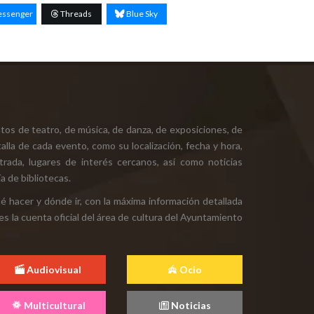
ssenger
Threads
Blue Sky
tos de teatro, de música, de danza, de exposiciones, de
alla de cada evento, como su localización, fecha y hora,
ntrada, lugares de interés cercanos, así como noticias
a de bibliotecas.
ué hacer y dónde ir, con la máxima información detallada
es la cuenta oficial del área de cultura del Ayuntamiento
Audiovisual
Ocio
Multicultural
Noticias