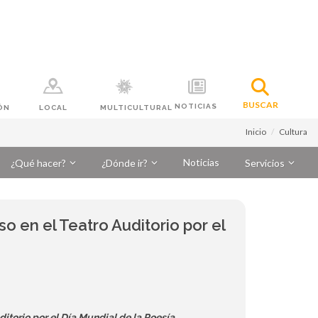
BUSCAR
NOTICIAS
ÓN
LOCAL
MULTICULTURAL
Inicio
Cultura
Noticias
¿Qué hacer?
¿Dónde ir?
Servicios
o en el Teatro Auditorio por el
ditorio por el Día Mundial de la Poesía