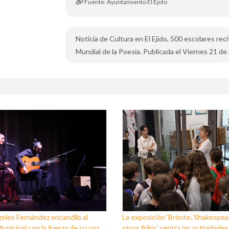
Fuente: Ayuntamiento El Ejido
Noticia de Cultura en El Ejido, 500 escolares rec
Mundial de la Poesía. Publicada el Viernes 21 de 
eles Fernández encandila al
La exposición ‘Brönte, Shakespea
unicipal con la fuerza de su voz
otros frikis’ centra las actividades