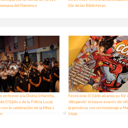
I Semana del Flamenco
Día de las Bibliotecas
s en honor a la Divina Infantita,
Festicómic El Ejido alcanza su XV 
e El Ejido y de la Policía Local,
‘dibujando’ el mayor evento de vi
 con la celebración de la Misa y
la provincia con un homenaje a M
ón
Vidal