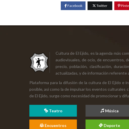
Facebook
Twitter
Pinte
Cultura de El Ejido, es la agenda más co
audiovisuales, de ocio, de encuentros, d
precio, población, clasificación, durac
actualizadas, y de información referente a
Plataforma para la difusión de la cultura de El Ejido e
posible, así como la de impulsar los eventos culturales 
de El Ejido, surge como necesidad de promocionar y difund
Teatro
Música
Encuentros
Deporte