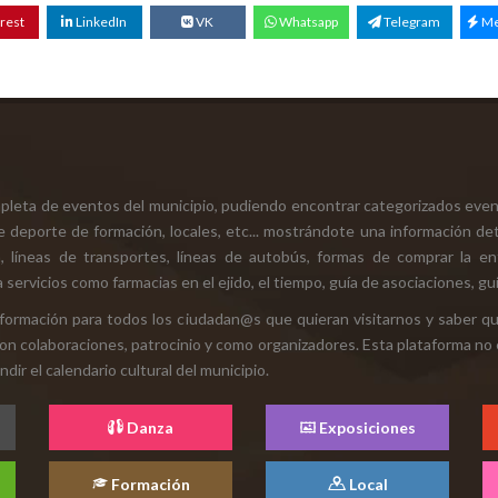
rest
LinkedIn
VK
Whatsapp
Telegram
Me
mpleta de eventos del municipio, pudiendo encontrar categorizados even
e deporte de formación, locales, etc... mostrándote una información det
ión, líneas de transportes, líneas de autobús, formas de comprar la e
 servicios como farmacias en el ejido, el tiempo, guía de asociaciones, guí
 información para todos los ciudadan@s que quieran visitarnos y saber q
con colaboraciones, patrocinio y como organizadores. Esta plataforma no 
ir el calendario cultural del municipio.
Danza
Exposiciones
Formación
Local