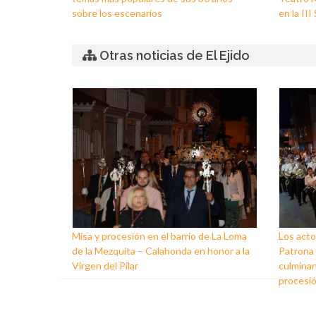
sobre los escenarios
en la II
Otras noticias de El Ejido
Misa y procesión en el barrio de La Loma
Los acto
de la Mezquita – Calahonda en honor a la
Patrona d
Virgen del Pilar
culminan
procesi