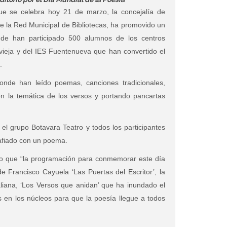
ue se celebra hoy 21 de marzo, la concejalía de
de la Red Municipal de Bibliotecas, ha promovido un
onde han participado 500 alumnos de los centros
iavieja y del IES Fuentenueva que han convertido el
.
onde han leído poemas, canciones tradicionales,
on la temática de los versos y portando pancartas
l grupo Botavara Teatro y todos los participantes
rafiado con un poema.
do que “la programación para conmemorar este día
de Francisco Cayuela ‘Las Puertas del Escritor’, la
liana, ‘Los Versos que anidan’ que ha inundado el
 en los núcleos para que la poesía llegue a todos