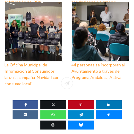
celebración del 25N
asociaciones, usuarios y
personas que trabajan a favor
de este colectivo
La Oficina Municipal de
44 personas se incorporan al
Información al Consumidor
Ayuntamiento a través del
lanza la campaña ‘Navidad con
Programa Andalucía Activa
consumo local’