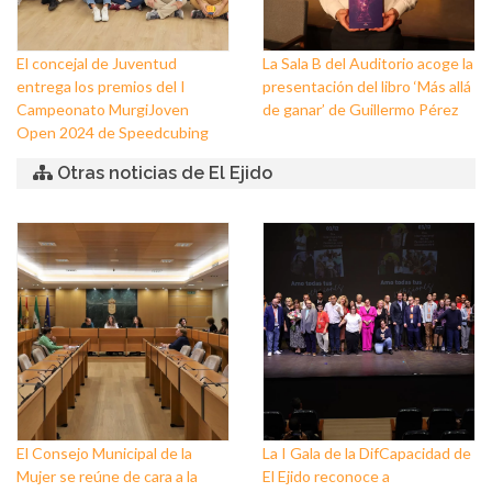
El concejal de Juventud
La Sala B del Auditorio acoge la
entrega los premios del I
presentación del libro ‘Más allá
Campeonato MurgiJoven
de ganar’ de Guillermo Pérez
Open 2024 de Speedcubing
Otras noticias de El Ejido
El Consejo Municipal de la
La I Gala de la DifCapacidad de
Mujer se reúne de cara a la
El Ejido reconoce a