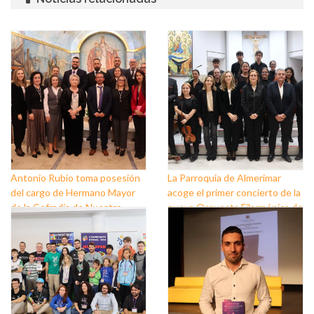
Antonio Rubio toma posesión
La Parroquia de Almerimar
del cargo de Hermano Mayor
acoge el primer concierto de la
de la Cofradía de Nuestro
nueva Orquesta Filarmónica de
Padre Jesús Nazareno y
El Ejido
Nuestra Señora de los Dolores
de Balerma