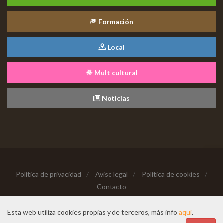
Formación
Local
Multicultural
Noticias
Política de privacidad
/
Aviso legal
/
Política de cookies
/
Contacto
Copyright © 2026 Todos los derechos reservados
Esta web utiliza cookies propias y de terceros, más info
aquí
.
Hecho con cariño desde