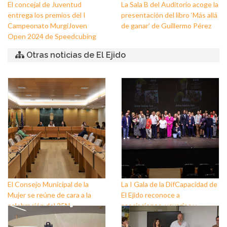
El concejal de Juventud
La Sala B del Auditorio acoge la
entrega los premios del I
presentación del libro ‘Más allá
Campeonato MurgiJoven
de ganar’ de Guillermo Pérez
Open 2024 de Speedcubing
Otras noticias de El Ejido
El Consejo Municipal de la
La I Gala de la DifCapacidad de
Mujer se reúne de cara a la
El Ejido reconoce a
celebración del 25N
asociaciones, usuarios y
personas que trabajan a favor
de este colectivo