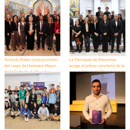
Antonio Rubio toma posesión
La Parroquia de Almerimar
del cargo de Hermano Mayor
acoge el primer concierto de la
de la Cofradía de Nuestro
nueva Orquesta Filarmónica de
Padre Jesús Nazareno y
El Ejido
Nuestra Señora de los Dolores
de Balerma